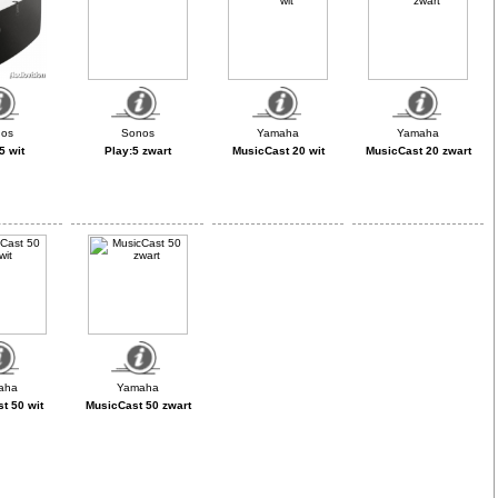
5 wit
Play:5 zwart
MusicCast 20 wit
MusicCast 20 zwart
t 50 wit
MusicCast 50 zwart