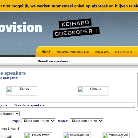
 niet mogelijk, we werken momenteel enkel op afspraak en blijven telefo
Draadloze speakers
ze speakers
e categorie:
gorie:
Draadloze speakers
Prijs:
Model:
n met
6
(van
6
)