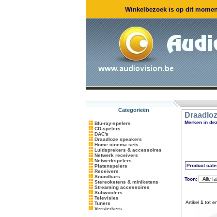
Winkelbezoek is op dit moment
Categorieën
Draadlo
Merken in dez
Blu-ray-spelers
CD-spelers
DAC's
Draadloze speakers
Home cinema sets
Luidsprekers & accessoires
Netwerk receivers
Netwerkspelers
Product cate
Platenspelers
Receivers
Soundbars
Toon:
Stereoketens & miniketens
Streaming accessoires
Subwoofers
Televisies
Artikel
1
tot e
Tuners
Versterkers