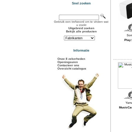
Snel zoeken
Gebruik een trefwoord om te vinden wat
u zoekt
Uitgebreid zoeken
Bekijk alle producten
Play:
Informatie
Onze 8 zekerheden
Openingsuren
Contacteer ons
Overzicht catalogus
MusicCas