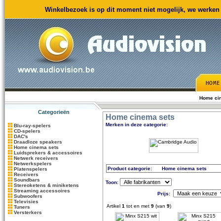
Winkelbezoek is op dit moment niet mogelijk, we werken m
Home ci
Categorieën
Home cinema sets
Merken in deze categorie:
Blu-ray-spelers
CD-spelers
DAC's
Draadloze speakers
Home cinema sets
Luidsprekers & accessoires
Netwerk receivers
Netwerkspelers
Product categorie:
Home cinema sets
Platenspelers
Receivers
Soundbars
Toon:
Stereoketens & miniketens
Streaming accessoires
Prijs:
Subwoofers
Televisies
Artikel
1
tot en met
9
(van
9
)
Tuners
Versterkers