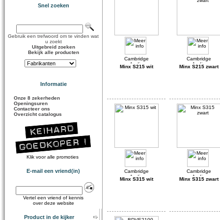
Snel zoeken
Gebruik een trefwoord om te vinden wat
u zoekt
Uitgebreid zoeken
Bekijk alle producten
Minx S215 wit
Minx S215 zwart
Informatie
Onze 8 zekerheden
Openingsuren
Contacteer ons
Overzicht catalogus
Klik voor alle promoties
E-mail een vriend(in)
Minx S315 wit
Minx S315 zwart
Vertel een vriend of kennis
over deze website
Product in de kijker