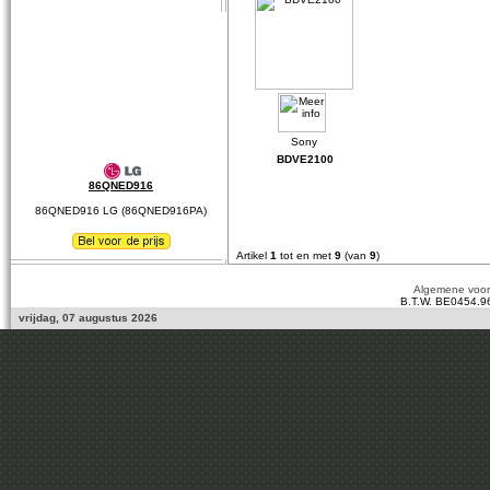
BDVE2100
86QNED916
86QNED916 LG (86QNED916PA)
Artikel
1
tot en met
9
(van
9
)
Algemene voo
B.T.W. BE0454.9
vrijdag, 07 augustus 2026