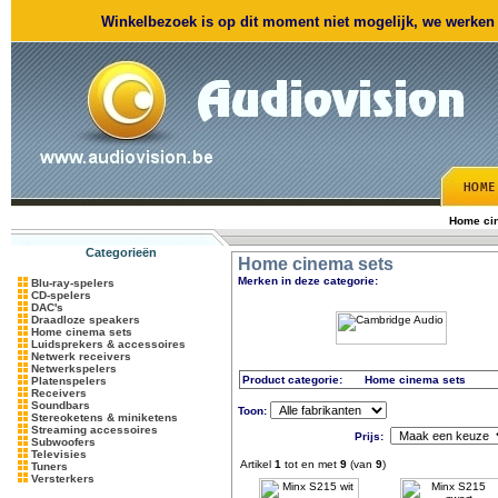
Winkelbezoek is op dit moment niet mogelijk, we werken m
Home ci
Categorieën
Home cinema sets
Merken in deze categorie:
Blu-ray-spelers
CD-spelers
DAC's
Draadloze speakers
Home cinema sets
Luidsprekers & accessoires
Netwerk receivers
Netwerkspelers
Product categorie:
Home cinema sets
Platenspelers
Receivers
Soundbars
Toon:
Stereoketens & miniketens
Streaming accessoires
Prijs:
Subwoofers
Televisies
Artikel
1
tot en met
9
(van
9
)
Tuners
Versterkers