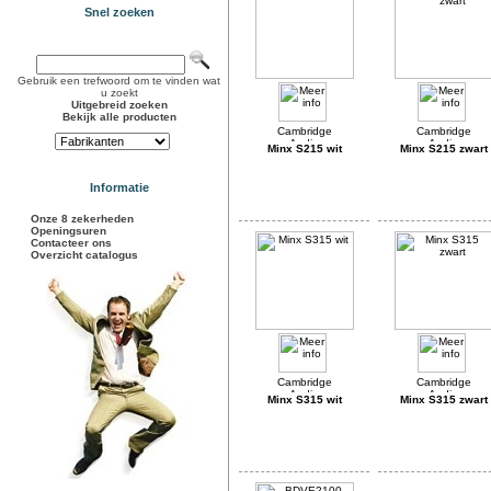
Snel zoeken
Gebruik een trefwoord om te vinden wat
u zoekt
Uitgebreid zoeken
Bekijk alle producten
Minx S215 wit
Minx S215 zwart
Informatie
Onze 8 zekerheden
Openingsuren
Contacteer ons
Overzicht catalogus
Minx S315 wit
Minx S315 zwart