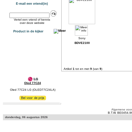
E-mail een vriend(in)
Vertel een vriend of kennis
over deze website
Product in de kijker
BDVE2100
Artikel
1
tot en met
9
(van
9
)
Oled 77C24
Oled 77C24 LG (OLED77C24LA)
Algemene voo
B.T.W. BE0454.9
donderdag, 06 augustus 2026