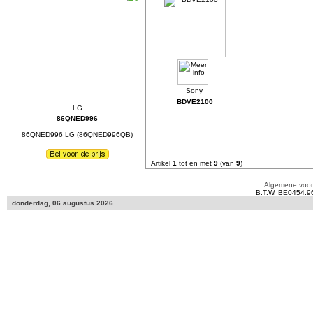
BDVE2100
86QNED996
86QNED996 LG (86QNED996QB)
Artikel
1
tot en met
9
(van
9
)
Algemene voo
B.T.W. BE0454.9
donderdag, 06 augustus 2026