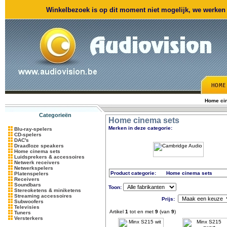
Winkelbezoek is op dit moment niet mogelijk, we werken m
Home ci
Categorieën
Home cinema sets
Merken in deze categorie:
Blu-ray-spelers
CD-spelers
DAC's
Draadloze speakers
Home cinema sets
Luidsprekers & accessoires
Netwerk receivers
Netwerkspelers
Product categorie:
Home cinema sets
Platenspelers
Receivers
Soundbars
Toon:
Stereoketens & miniketens
Streaming accessoires
Prijs:
Subwoofers
Televisies
Artikel
1
tot en met
9
(van
9
)
Tuners
Versterkers