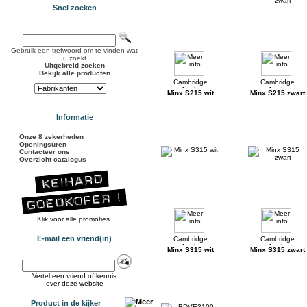
Snel zoeken
Gebruik een trefwoord om te vinden wat
u zoekt
Uitgebreid zoeken
Bekijk alle producten
Minx S215 wit
Minx S215 zwart
Informatie
Onze 8 zekerheden
Openingsuren
Contacteer ons
Overzicht catalogus
Klik voor alle promoties
E-mail een vriend(in)
Minx S315 wit
Minx S315 zwart
Vertel een vriend of kennis
over deze website
Product in de kijker