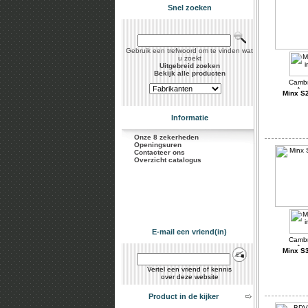
Snel zoeken
Gebruik een trefwoord om te vinden wat
u zoekt
Uitgebreid zoeken
Bekijk alle producten
Minx S2
Informatie
Onze 8 zekerheden
Openingsuren
Contacteer ons
Overzicht catalogus
E-mail een vriend(in)
Minx S3
Vertel een vriend of kennis
over deze website
Product in de kijker