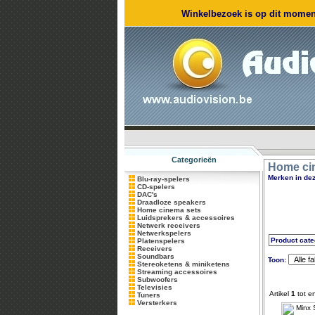
Winkelbezoek is op dit moment
Categorieën
Home ci
Merken in dez
Blu-ray-spelers
CD-spelers
DAC's
Draadloze speakers
Home cinema sets
Luidsprekers & accessoires
Netwerk receivers
Netwerkspelers
Product cate
Platenspelers
Receivers
Soundbars
Toon:
Stereoketens & miniketens
Streaming accessoires
Subwoofers
Televisies
Artikel
1
tot e
Tuners
Versterkers