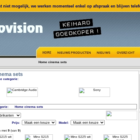
 niet mogelijk, we werken momenteel enkel op afspraak en blijven telefo
Home cinema sets
nema sets
e categorie:
gorie:
Home cinema sets
Prijs:
Model:
n met
9
(van
9
)