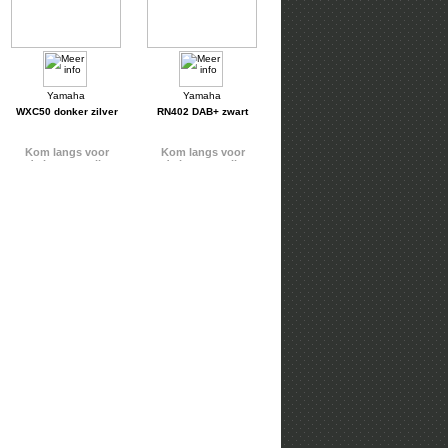
WXC50 donker zilver
RN402 DAB+ zwart