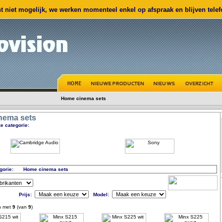
 niet mogelijk, we werken momenteel enkel op afspraak en blijven telefo
Home cinema sets
nema sets
e categorie:
gorie:
Home cinema sets
Prijs:
Model:
n met
9
(van
9
)