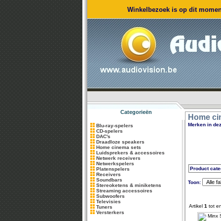
Winkelbezoek is op dit moment
Categorieën
Home ci
Merken in dez
Blu-ray-spelers
CD-spelers
DAC's
Draadloze speakers
Home cinema sets
Luidsprekers & accessoires
Netwerk receivers
Netwerkspelers
Product cate
Platenspelers
Receivers
Soundbars
Toon:
Stereoketens & miniketens
Streaming accessoires
Subwoofers
Televisies
Artikel
1
tot e
Tuners
Versterkers