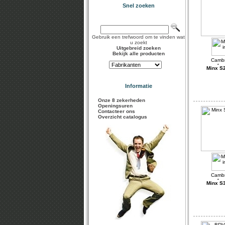
Snel zoeken
Gebruik een trefwoord om te vinden wat
u zoekt
Uitgebreid zoeken
Bekijk alle producten
Minx S2
Informatie
Onze 8 zekerheden
Openingsuren
Contacteer ons
Overzicht catalogus
Minx S3