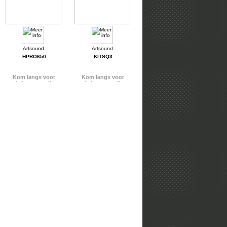
HPRO650
KITSQ3