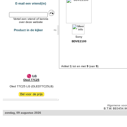
E-mail een vriend(in)
Vertel een vriend of kennis
over deze website
Product in de kijker
BDVE2100
Artikel
1
tot en met
9
(van
9
)
Oled 77C25
Oled 77C25 LG (OLED77C25LB)
Algemene voo
B.T.W. BE0454.9
zondag, 09 augustus 2026