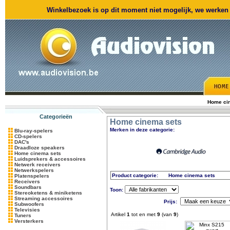
Winkelbezoek is op dit moment niet mogelijk, we werken m
Home ci
Categorieën
Home cinema sets
Merken in deze categorie:
Blu-ray-spelers
CD-spelers
DAC's
Draadloze speakers
Home cinema sets
Luidsprekers & accessoires
Netwerk receivers
Netwerkspelers
Product categorie:
Home cinema sets
Platenspelers
Receivers
Soundbars
Toon:
Stereoketens & miniketens
Streaming accessoires
Prijs:
Subwoofers
Televisies
Artikel
1
tot en met
9
(van
9
)
Tuners
Versterkers