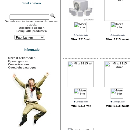
Snel zoeken
Gebruik een trefwoord om te vinden wat
u zoekt
Uitgebreid zoeken
Bekijk alle producten
Minx S215 wit
Minx S215 zwart
Informatie
Onze 8 zekerheden
Openingsuren
Contacteer ons
Overzicht catalogus
Minx S315 wit
Minx S315 zwart