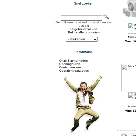
Snel zoeken
Gebruik een trefwoord om te vinden wat
u zoekt
Uitgebreid zoeken
Bekijk alle producten
Minx S2
Informatie
Onze 8 zekerheden
Openingsuren
Contacteer ons
Overzicht catalogus
Minx S3