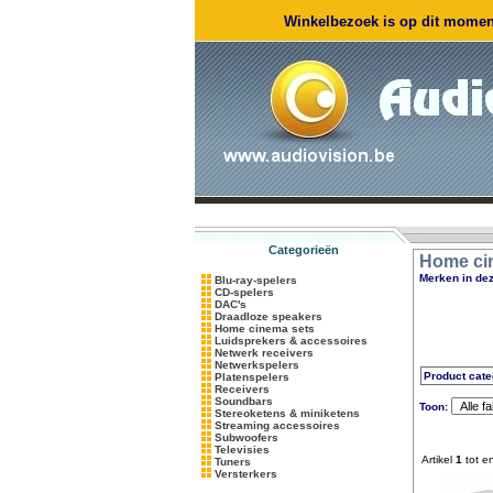
Winkelbezoek is op dit moment
Categorieën
Home ci
Merken in dez
Blu-ray-spelers
CD-spelers
DAC's
Draadloze speakers
Home cinema sets
Luidsprekers & accessoires
Netwerk receivers
Netwerkspelers
Product cate
Platenspelers
Receivers
Soundbars
Toon:
Stereoketens & miniketens
Streaming accessoires
Subwoofers
Televisies
Artikel
1
tot e
Tuners
Versterkers