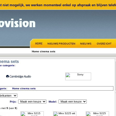
 niet mogelijk, we werken momenteel enkel op afspraak en blijven telefo
Home cinema sets
nema sets
e categorie:
gorie:
Home cinema sets
Prijs:
Model:
n met
9
(van
9
)