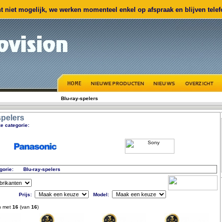
 niet mogelijk, we werken momenteel enkel op afspraak en blijven telefo
Blu-ray-spelers
spelers
e categorie:
gorie:
Blu-ray-spelers
Prijs:
Model:
n met
16
(van
16
)