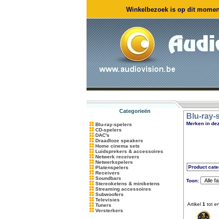
Winkelbezoek is op dit moment
Categorieën
Blu-ray-
Merken in dez
Blu-ray-spelers
CD-spelers
DAC's
Draadloze speakers
Home cinema sets
Luidsprekers & accessoires
Netwerk receivers
Netwerkspelers
Product cate
Platenspelers
Receivers
Soundbars
Toon:
Stereoketens & miniketens
Streaming accessoires
Subwoofers
Televisies
Artikel
1
tot e
Tuners
Versterkers