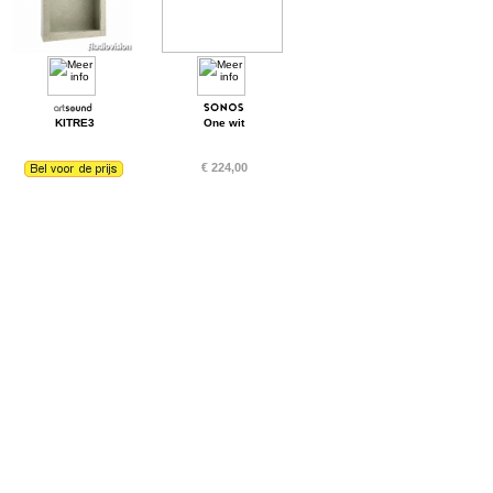
KITRE3
One wit
€ 224,00