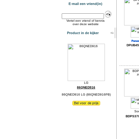
E-mail een vriend(in)
Vertel een vriend of kennis
over deze website
Product in de kijker
DPUB450
86QNED916
86QNED916 LG (86QNED916PB)
BDPS370