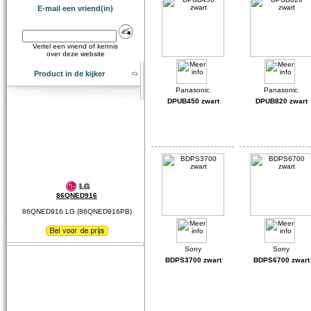
E-mail een vriend(in)
Vertel een vriend of kennis
over deze website
Product in de kijker
DPUB450 zwart
DPUB820 zwart
86QNED916
86QNED916 LG (86QNED916PB)
BDPS3700 zwart
BDPS6700 zwart