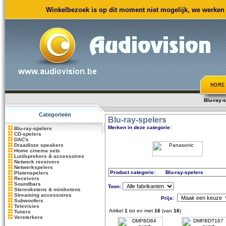
Winkelbezoek is op dit moment niet mogelijk, we werken m
Blu-ray-
Categorieën
Blu-ray-spelers
Merken in deze categorie:
Blu-ray-spelers
CD-spelers
DAC's
Draadloze speakers
Home cinema sets
Luidsprekers & accessoires
Netwerk receivers
Netwerkspelers
Product categorie:
Blu-ray-spelers
Platenspelers
Receivers
Soundbars
Toon:
Stereoketens & miniketens
Streaming accessoires
Prijs:
Subwoofers
Televisies
Artikel
1
tot en met
16
(van
16
)
Tuners
Versterkers