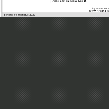
Artikel
1
tot en met
16
(van
16
)
Algemene voo
B.T.W. BE0454.9
zondag, 09 augustus 2026