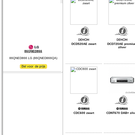
DCD520AE zwart
DCD720AE premi
zilver
86QNED866
86QNED866 LG (86QNED866QA)
CDC600 zwart
CDNT670 DAB+ zilv