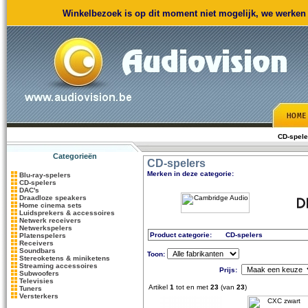
Winkelbezoek is op dit moment niet mogelijk, we werken m
CD-spele
Categorieën
CD-spelers
Merken in deze categorie:
Blu-ray-spelers
CD-spelers
DAC's
Draadloze speakers
Home cinema sets
Luidsprekers & accessoires
Netwerk receivers
Netwerkspelers
Product categorie:
CD-spelers
Platenspelers
Receivers
Soundbars
Toon:
Stereoketens & miniketens
Streaming accessoires
Prijs:
Subwoofers
Televisies
Artikel
1
tot en met
23
(van
23
)
Tuners
Versterkers