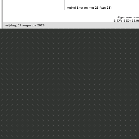
Artikel
1
tot en met
23
(van
23
)
Algemene voo
B.T.W. BE0454.9
vrijdag, 07 augustus 2026