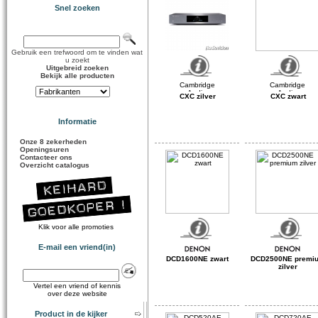
Snel zoeken
Gebruik een trefwoord om te vinden wat
u zoekt
Uitgebreid zoeken
Bekijk alle producten
CXC zilver
CXC zwart
Informatie
Onze 8 zekerheden
Openingsuren
Contacteer ons
Overzicht catalogus
Klik voor alle promoties
E-mail een vriend(in)
DCD1600NE zwart
DCD2500NE premi
zilver
Vertel een vriend of kennis
over deze website
Product in de kijker