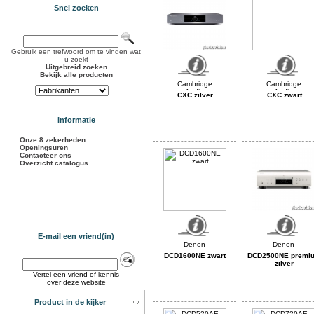
Snel zoeken
Gebruik een trefwoord om te vinden wat
u zoekt
Uitgebreid zoeken
Bekijk alle producten
CXC zilver
CXC zwart
Informatie
Onze 8 zekerheden
Openingsuren
Contacteer ons
Overzicht catalogus
E-mail een vriend(in)
DCD1600NE zwart
DCD2500NE premi
zilver
Vertel een vriend of kennis
over deze website
Product in de kijker