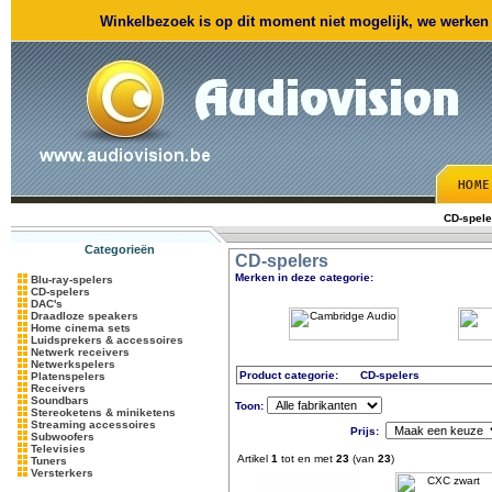
Winkelbezoek is op dit moment niet mogelijk, we werken m
CD-spele
Categorieën
CD-spelers
Merken in deze categorie:
Blu-ray-spelers
CD-spelers
DAC's
Draadloze speakers
Home cinema sets
Luidsprekers & accessoires
Netwerk receivers
Netwerkspelers
Product categorie:
CD-spelers
Platenspelers
Receivers
Soundbars
Toon:
Stereoketens & miniketens
Streaming accessoires
Prijs:
Subwoofers
Televisies
Artikel
1
tot en met
23
(van
23
)
Tuners
Versterkers