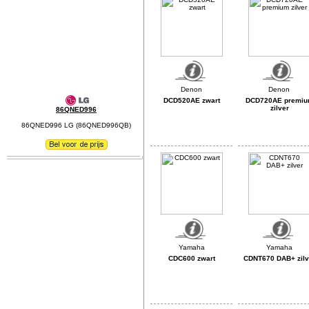
DCD520AE zwart
DCD720AE premi
zilver
86QNED996
86QNED996 LG (86QNED996QB)
CDC600 zwart
CDNT670 DAB+ zilv