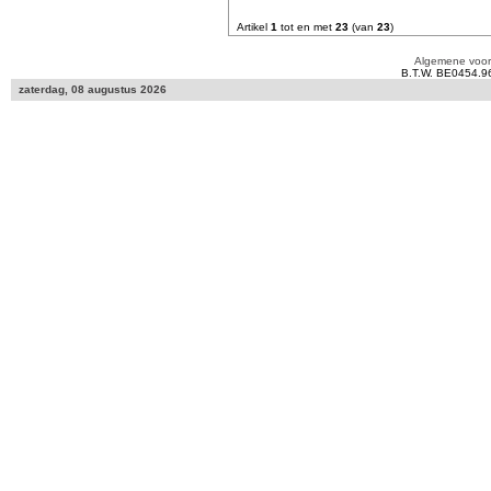
Artikel
1
tot en met
23
(van
23
)
Algemene voo
B.T.W. BE0454.9
zaterdag, 08 augustus 2026