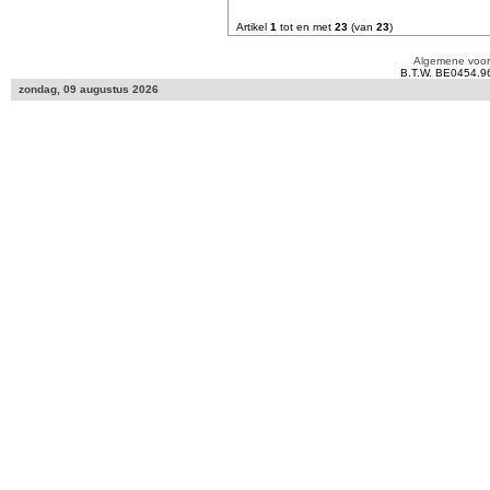
Artikel
1
tot en met
23
(van
23
)
Algemene voo
B.T.W. BE0454.9
zondag, 09 augustus 2026