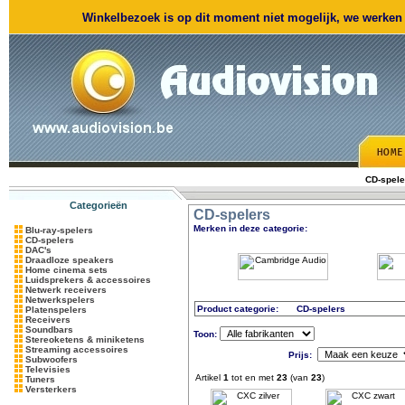
Winkelbezoek is op dit moment niet mogelijk, we werken m
CD-spele
Categorieën
CD-spelers
Merken in deze categorie:
Blu-ray-spelers
CD-spelers
DAC's
Draadloze speakers
Home cinema sets
Luidsprekers & accessoires
Netwerk receivers
Netwerkspelers
Product categorie:
CD-spelers
Platenspelers
Receivers
Soundbars
Toon:
Stereoketens & miniketens
Streaming accessoires
Prijs:
Subwoofers
Televisies
Artikel
1
tot en met
23
(van
23
)
Tuners
Versterkers