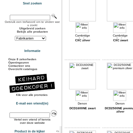
Snel zoeken
Gebruik een trefwoord om te vinden wat
u zoekt
Uitgebreid zoeken
Bekijk alle producten
CXC zilver
CXC zwart
Informatie
Onze 8 zekerheden
Openingsuren
Contacteer ons
Overzicht catalogus
Klik voor alle promoties
E-mail een vriend(in)
DCD1600NE zwart
DCD2500NE premi
zilver
Vertel een vriend of kennis
over deze website
Product in de kijker