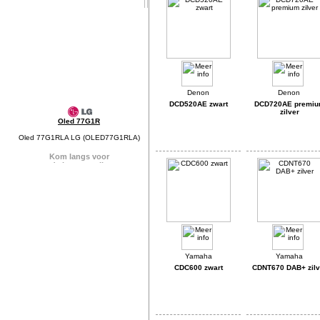
DCD520AE zwart
DCD720AE premi
zilver
Oled 77G1R
Oled 77G1RLA LG (OLED77G1RLA)
CDC600 zwart
CDNT670 DAB+ zilv