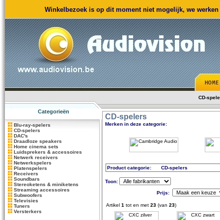
Winkelbezoek is op dit moment niet mogelijk, we werken m
CD-spele
Categorieën
CD-spelers
Merken in deze categorie:
Blu-ray-spelers
CD-spelers
DAC's
Draadloze speakers
Home cinema sets
Luidsprekers & accessoires
Netwerk receivers
Netwerkspelers
Product categorie:
CD-spelers
Platenspelers
Receivers
Soundbars
Toon:
Stereoketens & miniketens
Streaming accessoires
Prijs:
Subwoofers
Televisies
Artikel
1
tot en met
23
(van
23
)
Tuners
Versterkers