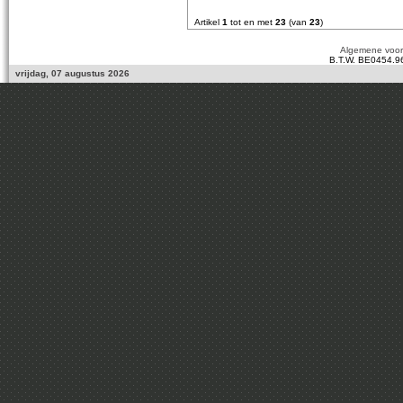
Artikel
1
tot en met
23
(van
23
)
Algemene voo
B.T.W. BE0454.9
vrijdag, 07 augustus 2026