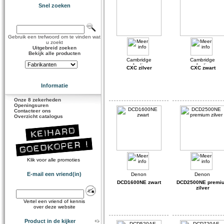
Snel zoeken
Gebruik een trefwoord om te vinden wat
u zoekt
Uitgebreid zoeken
Bekijk alle producten
CXC zilver
CXC zwart
Informatie
Onze 8 zekerheden
Openingsuren
Contacteer ons
Overzicht catalogus
Klik voor alle promoties
E-mail een vriend(in)
DCD1600NE zwart
DCD2500NE premi
zilver
Vertel een vriend of kennis
over deze website
Product in de kijker