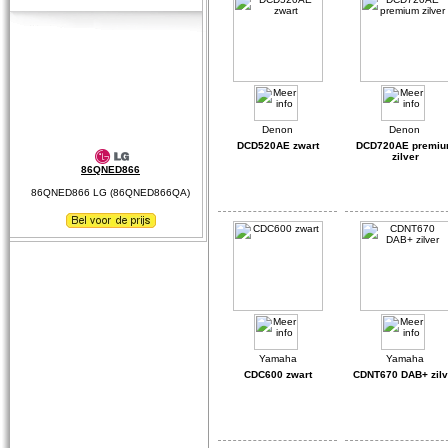
DCD520AE zwart
DCD720AE premi
zilver
86QNED866
86QNED866 LG (86QNED866QA)
CDC600 zwart
CDNT670 DAB+ zilv