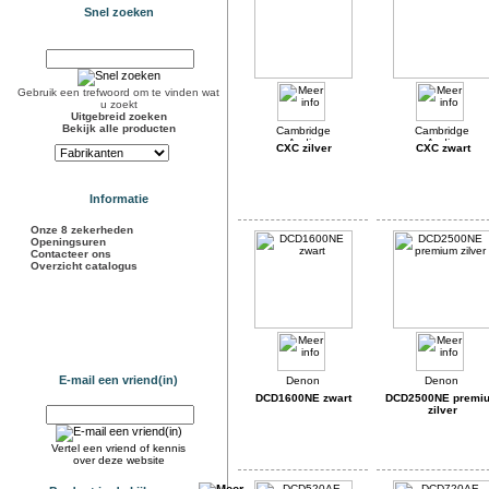
Snel zoeken
Gebruik een trefwoord om te vinden wat
u zoekt
Uitgebreid zoeken
Bekijk alle producten
CXC zilver
CXC zwart
Informatie
Onze 8 zekerheden
Openingsuren
Contacteer ons
Overzicht catalogus
E-mail een vriend(in)
DCD1600NE zwart
DCD2500NE premi
zilver
Vertel een vriend of kennis
over deze website