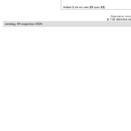
Artikel
1
tot en met
23
(van
23
)
Algemene voo
B.T.W. BE0454.9
zondag, 09 augustus 2026