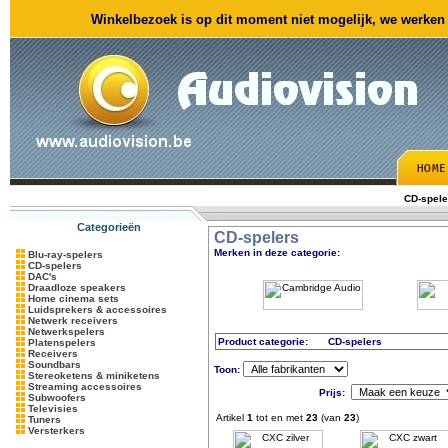
Winkelbezoek is op dit moment niet mogelijk, we werken m
CD-spele
Categorieën
CD-spelers
Merken in deze categorie:
Blu-ray-spelers
CD-spelers
DAC's
Draadloze speakers
Home cinema sets
Luidsprekers & accessoires
Netwerk receivers
Netwerkspelers
Product categorie:
CD-spelers
Platenspelers
Receivers
Soundbars
Toon:
Stereoketens & miniketens
Streaming accessoires
Prijs:
Subwoofers
Televisies
Artikel
1
tot en met
23
(van
23
)
Tuners
Versterkers