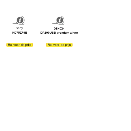
KD75ZF9B
DP200USB premium zilver