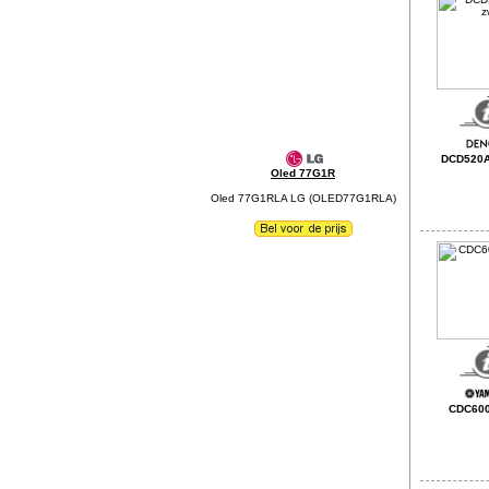
DCD520A
Oled 77G1R
Oled 77G1RLA LG (OLED77G1RLA)
CDC600