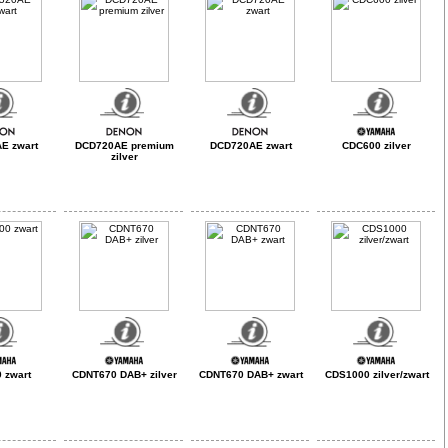
E zwart
DCD720AE premium
DCD720AE zwart
CDC600 zilver
zilver
 zwart
CDNT670 DAB+ zilver
CDNT670 DAB+ zwart
CDS1000 zilver/zwart