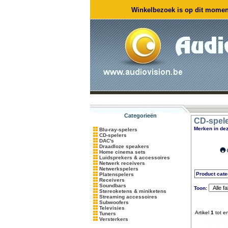
Winkelbezoek is op dit moment
Categorieën
CD-spel
Merken in dez
Blu-ray-spelers
CD-spelers
DAC's
Draadloze speakers
Home cinema sets
Luidsprekers & accessoires
Netwerk receivers
Netwerkspelers
Product cate
Platenspelers
Receivers
Soundbars
Toon:
Stereoketens & miniketens
Streaming accessoires
Subwoofers
Televisies
Artikel
1
tot e
Tuners
Versterkers