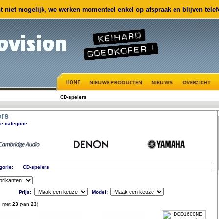
 niet mogelijk, we werken momenteel enkel op afspraak en blijven telefo
CD-spelers
ers
e categorie:
gorie:
CD-spelers
Prijs:
Model:
n met
23
(van
23
)