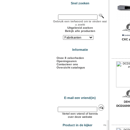
Snel zoeken
Gebruik een trefwoord om te vinden wat
u zoekt
Uitgebreid zoeken
Bekijk alle producten
CXC z
Informatie
Onze 8 zekerheden
Openingsuren
Contacteer ons
Overzicht catalogus
E-mail een vriend(in)
DCD1600N
Vertel een vriend of kennis
over deze website
Product in de kijker