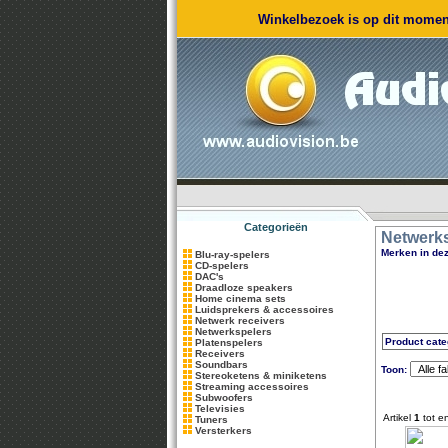
Winkelbezoek is op dit moment
Categorieën
Netwerk
Merken in dez
Blu-ray-spelers
CD-spelers
DAC's
Draadloze speakers
Home cinema sets
Luidsprekers & accessoires
Netwerk receivers
Netwerkspelers
Product cate
Platenspelers
Receivers
Soundbars
Toon:
Stereoketens & miniketens
Streaming accessoires
Subwoofers
Televisies
Artikel
1
tot e
Tuners
Versterkers