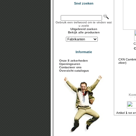
Snel zoeken
Gebruik een trefwoord om te vinden wat
u zoekt
Uitgebreid zoeken
Bekijk alle producten
C
Informatie
CXN Cambri
Onze 8 zekerheden
zilver)
Openingsuren
Contacteer ons
Overzicht catalogus
Artikel
1
tot e