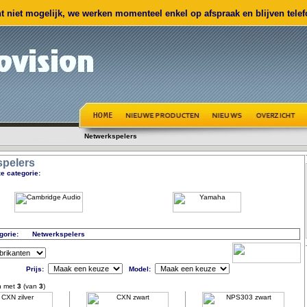
 niet mogelijk, we werken momenteel enkel op afspraak en blijven telefo
Netwerkspelers
spelers
e categorie:
gorie:
Netwerkspelers
Prijs:
Model:
n met
3
(van
3
)