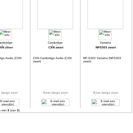
XN zilver
CXN zwart
NPS303 zwart
dge Audio (CXN
CXN Cambridge Audio (CXN
NP-S303 Yamaha (NPS303
zwart)
zwart)
n met
3
(van
3
)