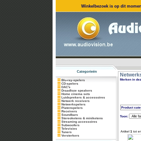
Winkelbezoek is op dit moment
Categorieën
Netwerk
Merken in dez
Blu-ray-spelers
CD-spelers
DAC's
Draadloze speakers
Home cinema sets
Luidsprekers & accessoires
Netwerk receivers
Netwerkspelers
Product cate
Platenspelers
Receivers
Soundbars
Toon:
Stereoketens & miniketens
Streaming accessoires
Subwoofers
Televisies
Artikel
1
tot e
Tuners
Versterkers