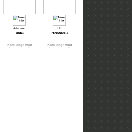
UNI40
75NANO916