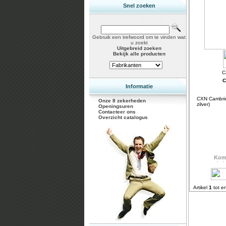
Snel zoeken
Gebruik een trefwoord om te vinden wat
u zoekt
Uitgebreid zoeken
Bekijk alle producten
C
Informatie
CXN Cambri
Onze 8 zekerheden
zilver)
Openingsuren
Contacteer ons
Overzicht catalogus
Artikel
1
tot e