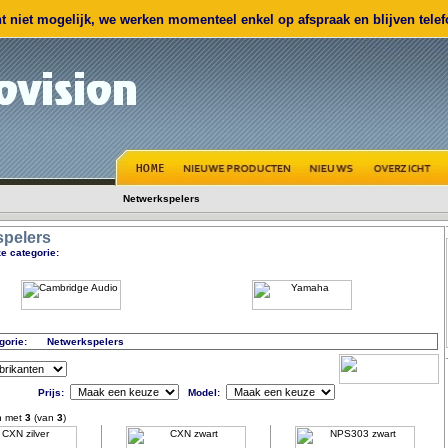
 niet mogelijk, we werken momenteel enkel op afspraak en blijven telefo
Netwerkspelers
spelers
e categorie:
gorie:
Netwerkspelers
Prijs:
Model:
n met
3
(van
3
)