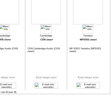
XN zilver
CXN zwart
NPS303 zwart
dge Audio (CXN
CXN Cambridge Audio (CXN
NP-S303 Yamaha (NPS303
zwart)
zwart)
n met
3
(van
3
)