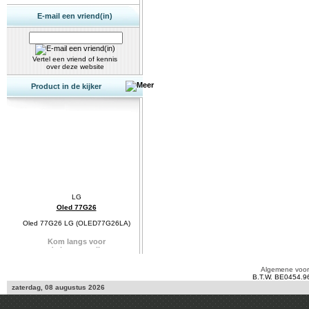
E-mail een vriend(in)
Vertel een vriend of kennis
over deze website
Product in de kijker
Oled 77G26
Oled 77G26 LG (OLED77G26LA)
Algemene voo
B.T.W. BE0454.9
zaterdag, 08 augustus 2026