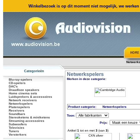
Winkelbezoek is op dit moment niet mogelijk, we werken m
Netwerks
Categorieën
Netwerkspelers
Merken in deze categorie:
Blu-ray-spelers
CD-spelers
DAC's
Draadloze speakers
Home cinema sets
Luidsprekers & accessoires
Netwerk receivers
Netwerkspelers
Product categorie:
Netwerkspelers
Platenspelers
Receivers
Soundbars
Toon:
Stereoketens & miniketens
Streaming accessoires
Prijs:
Subwoofers
Televisies
Artikel
1
tot en met
3
(van
3
)
Tuners
Versterkers