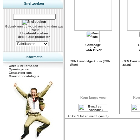
Snel zoeken
Gebruik een trefwoord om te vinden wat
u zoekt
Uitgebreid zoeken
Bekijk alle producten
CXN zilver
Informatie
CXN Cambridge Audio (CXN
CXN Cambri
zilver)
zwart)
Onze 8 zekerheden
Openingsuren
Contacteer ons
Overzicht catalogus
Artikel
1
tot en met
3
(van
3
)