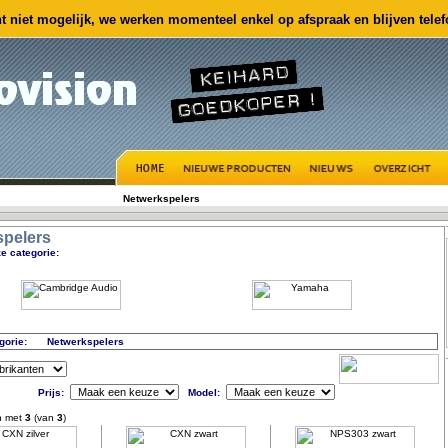
 niet mogelijk, we werken momenteel enkel op afspraak en blijven telefo
Netwerkspelers
spelers
e categorie:
gorie:
Netwerkspelers
Prijs:
Model:
n met
3
(van
3
)