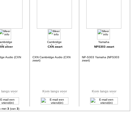
XN zilver
CXN zwart
NPS303 zwart
dge Audio (CXN
CXN Cambridge Audio (CXN
NP-S303 Yamaha (NPS303
zwart)
zwart)
n met
3
(van
3
)