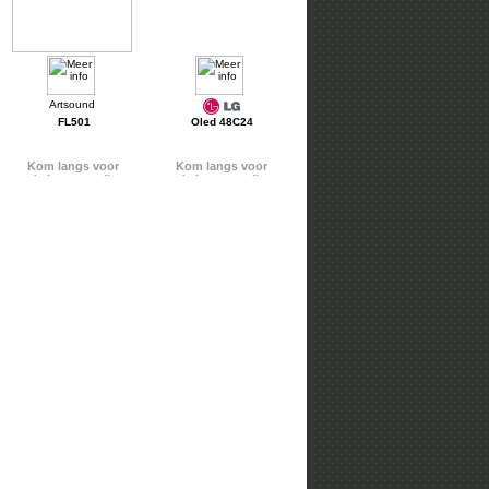
FL501
Oled 48C24