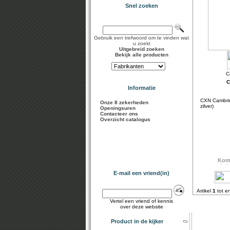
Snel zoeken
Gebruik een trefwoord om te vinden wat
u zoekt
Uitgebreid zoeken
Bekijk alle producten
C
Informatie
CXN Cambri
Onze 8 zekerheden
zilver)
Openingsuren
Contacteer ons
Overzicht catalogus
E-mail een vriend(in)
Artikel
1
tot e
Vertel een vriend of kennis
over deze website
Product in de kijker