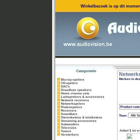
Winkelbezoek is op dit moment
Categorieën
Netwerk
Merken in dez
Blu-ray-spelers
CD-spelers
DAC's
Draadloze speakers
Home cinema sets
Luidsprekers & accessoires
Netwerk receivers
Netwerkspelers
Product cate
Platenspelers
Receivers
Soundbars
Toon:
Stereoketens & miniketens
Streaming accessoires
Subwoofers
Televisies
Artikel
1
tot e
Tuners
Versterkers