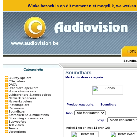
Winkelbezoek is op dit moment niet mogelijk, we werken m
Soundba
Categorieën
Soundbars
Merken in deze categorie:
Blu-ray-spelers
CD-spelers
DAC's
Draadloze speakers
Home cinema sets
Luidsprekers & accessoires
Netwerk receivers
Netwerkspelers
Product categorie:
Soundbars
Platenspelers
Receivers
Soundbars
Toon:
Stereoketens & miniketens
Streaming accessoires
Prijs:
Subwoofers
Televisies
Artikel
1
tot en met
14
(van
14
)
Tuners
Versterkers