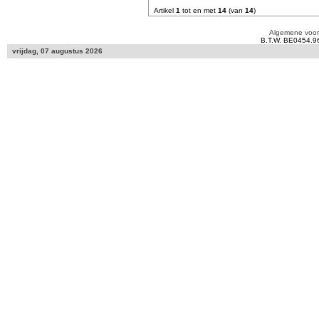
Artikel
1
tot en met
14
(van
14
)
Algemene voo
B.T.W. BE0454.9
vrijdag, 07 augustus 2026