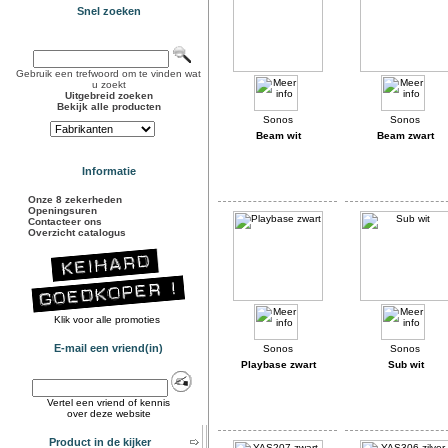
Snel zoeken
Gebruik een trefwoord om te vinden wat
u zoekt
Uitgebreid zoeken
Bekijk alle producten
Beam wit
Beam zwart
Informatie
Onze 8 zekerheden
Openingsuren
Contacteer ons
Overzicht catalogus
Klik voor alle promoties
E-mail een vriend(in)
Playbase zwart
Sub wit
Vertel een vriend of kennis
over deze website
Product in de kijker