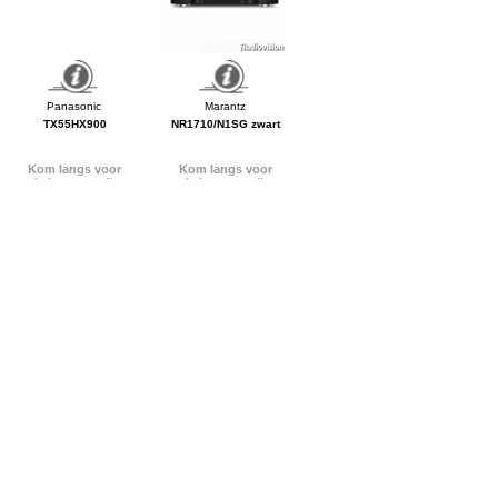
TX55HX900
NR1710/N1SG zwart