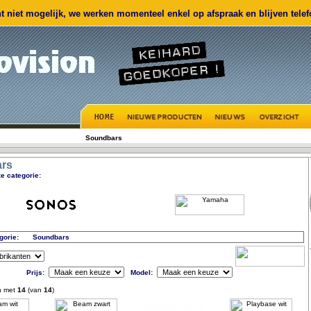
 niet mogelijk, we werken momenteel enkel op afspraak en blijven telefo
Soundbars
rs
e categorie:
gorie:
Soundbars
Prijs:
Model:
n met
14
(van
14
)