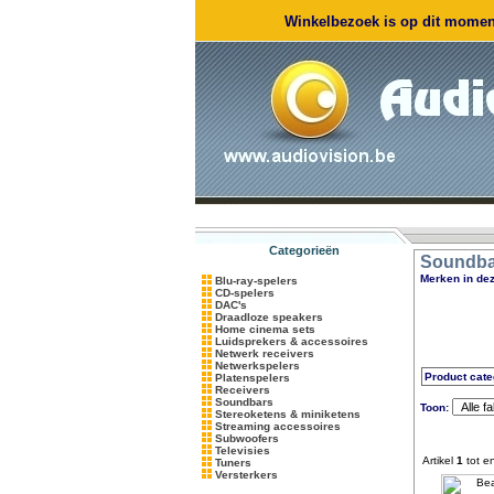
Winkelbezoek is op dit moment
Categorieën
Soundba
Merken in dez
Blu-ray-spelers
CD-spelers
DAC's
Draadloze speakers
Home cinema sets
Luidsprekers & accessoires
Netwerk receivers
Netwerkspelers
Product cate
Platenspelers
Receivers
Soundbars
Toon:
Stereoketens & miniketens
Streaming accessoires
Subwoofers
Televisies
Artikel
1
tot e
Tuners
Versterkers