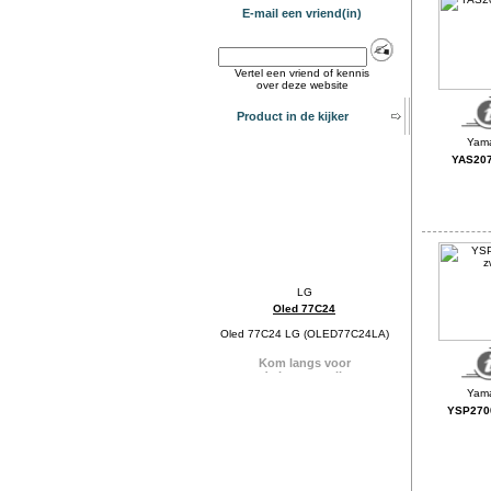
E-mail een vriend(in)
Vertel een vriend of kennis
over deze website
Product in de kijker
YAS207
Oled 77C24
Oled 77C24 LG (OLED77C24LA)
YSP2700