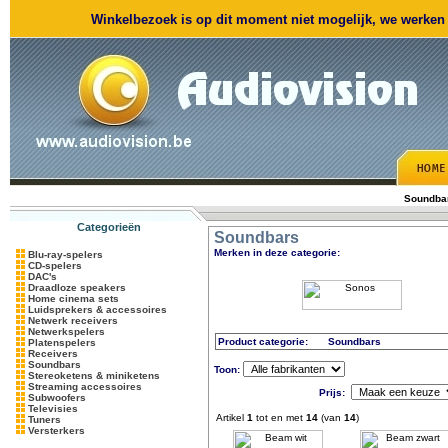
Winkelbezoek is op dit moment niet mogelijk, we werken m
Soundba
Categorieën
Soundbars
Merken in deze categorie:
Blu-ray-spelers
CD-spelers
DAC's
Draadloze speakers
Home cinema sets
Luidsprekers & accessoires
Netwerk receivers
Netwerkspelers
Product categorie:
Soundbars
Platenspelers
Receivers
Soundbars
Toon:
Stereoketens & miniketens
Streaming accessoires
Prijs:
Subwoofers
Televisies
Artikel
1
tot en met
14
(van
14
)
Tuners
Versterkers