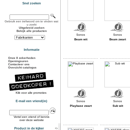
Snel zoeken
Gebruik een trefwoord om te vinden wat
u zoekt
Uitgebreid zoeken
Bekijk alle producten
Beam wit
Beam zwart
Informatie
Onze 8 zekerheden
Openingsuren
Contacteer ons
Overzicht catalogus
Klik voor alle promoties
E-mail een vriend(in)
Playbase zwart
Sub wit
Vertel een vriend of kennis
over deze website
Product in de kijker