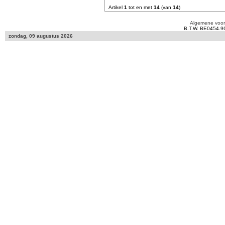
Artikel
1
tot en met
14
(van
14
)
Algemene voo
B.T.W. BE0454.9
zondag, 09 augustus 2026