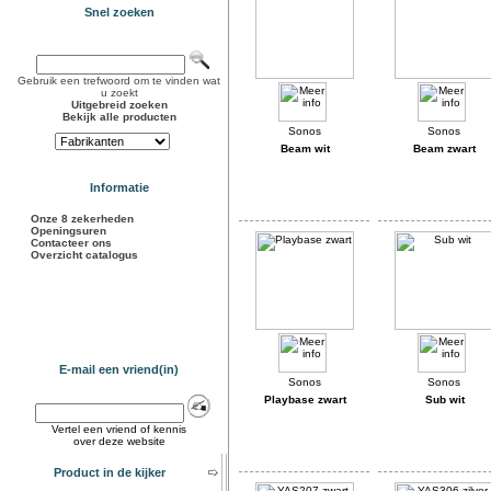
Snel zoeken
Gebruik een trefwoord om te vinden wat
u zoekt
Uitgebreid zoeken
Bekijk alle producten
Beam wit
Beam zwart
Informatie
Onze 8 zekerheden
Openingsuren
Contacteer ons
Overzicht catalogus
E-mail een vriend(in)
Playbase zwart
Sub wit
Vertel een vriend of kennis
over deze website
Product in de kijker