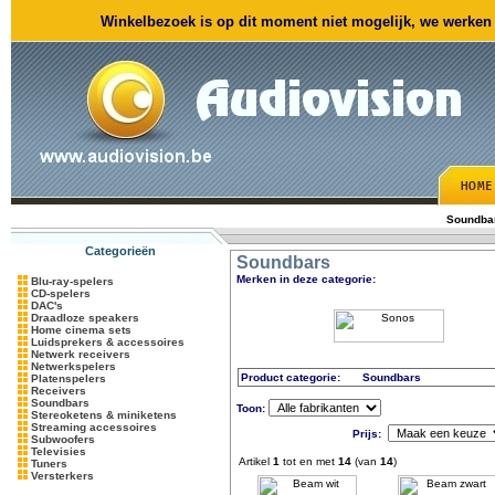
Winkelbezoek is op dit moment niet mogelijk, we werken m
Soundba
Categorieën
Soundbars
Merken in deze categorie:
Blu-ray-spelers
CD-spelers
DAC's
Draadloze speakers
Home cinema sets
Luidsprekers & accessoires
Netwerk receivers
Netwerkspelers
Product categorie:
Soundbars
Platenspelers
Receivers
Soundbars
Toon:
Stereoketens & miniketens
Streaming accessoires
Prijs:
Subwoofers
Televisies
Artikel
1
tot en met
14
(van
14
)
Tuners
Versterkers