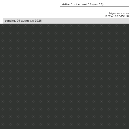
Artikel
1
tot en met
14
(van
14
)
Algemene voo
B.T.W. BE0454.9
zondag, 09 augustus 2026