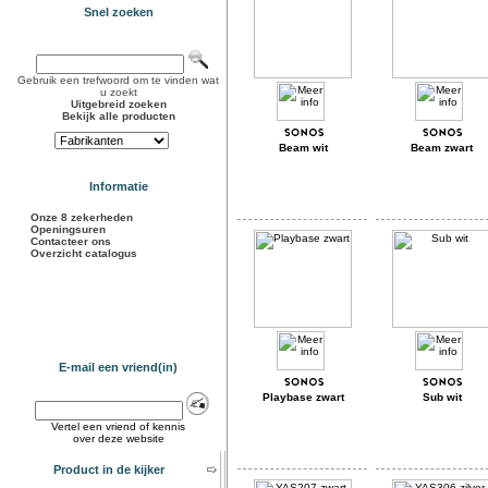
Snel zoeken
Gebruik een trefwoord om te vinden wat
u zoekt
Uitgebreid zoeken
Bekijk alle producten
Beam wit
Beam zwart
Informatie
Onze 8 zekerheden
Openingsuren
Contacteer ons
Overzicht catalogus
E-mail een vriend(in)
Playbase zwart
Sub wit
Vertel een vriend of kennis
over deze website
Product in de kijker