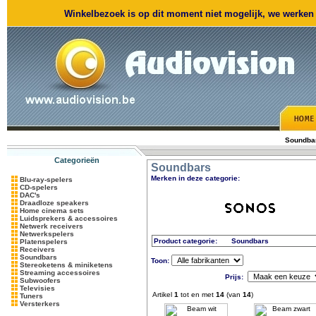
Winkelbezoek is op dit moment niet mogelijk, we werken m
Soundba
Categorieën
Soundbars
Merken in deze categorie:
Blu-ray-spelers
CD-spelers
DAC's
Draadloze speakers
Home cinema sets
Luidsprekers & accessoires
Netwerk receivers
Netwerkspelers
Product categorie:
Soundbars
Platenspelers
Receivers
Soundbars
Toon:
Stereoketens & miniketens
Streaming accessoires
Prijs:
Subwoofers
Televisies
Artikel
1
tot en met
14
(van
14
)
Tuners
Versterkers