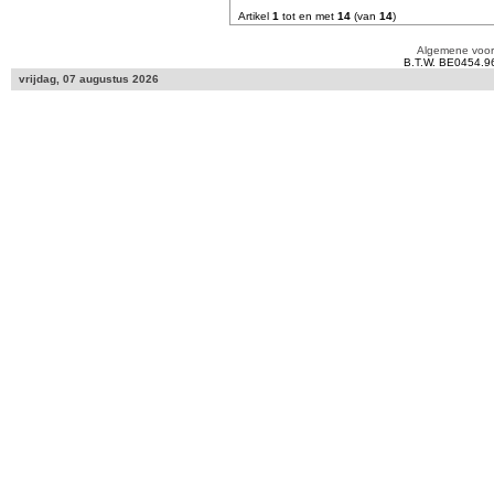
Artikel
1
tot en met
14
(van
14
)
Algemene voo
B.T.W. BE0454.9
vrijdag, 07 augustus 2026