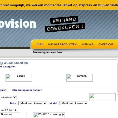
 niet mogelijk, we werken momenteel enkel op afspraak en blijven telefo
Streaming accessoires
g accessoires
e categorie:
gorie:
Streaming accessoires
Prijs:
Model:
n met
2
(van
2
)