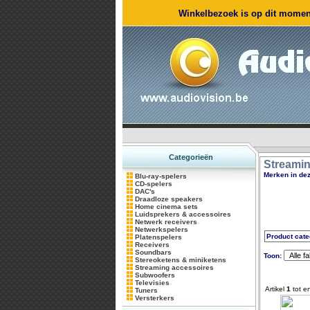
Winkelbezoek is op dit moment
Categorieën
Streamin
Merken in dez
Blu-ray-spelers
CD-spelers
DAC's
Draadloze speakers
Home cinema sets
Luidsprekers & accessoires
Netwerk receivers
Netwerkspelers
Product cate
Platenspelers
Receivers
Soundbars
Toon:
Stereoketens & miniketens
Streaming accessoires
Subwoofers
Televisies
Artikel
1
tot e
Tuners
Versterkers