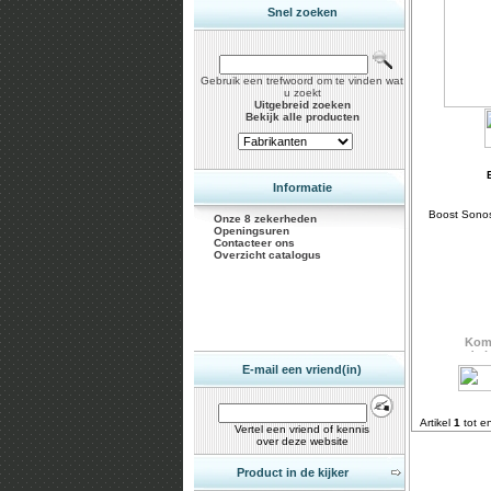
Snel zoeken
Gebruik een trefwoord om te vinden wat
u zoekt
Uitgebreid zoeken
Bekijk alle producten
Informatie
Boost Sonos
Onze 8 zekerheden
Openingsuren
Contacteer ons
Overzicht catalogus
E-mail een vriend(in)
Artikel
1
tot e
Vertel een vriend of kennis
over deze website
Product in de kijker