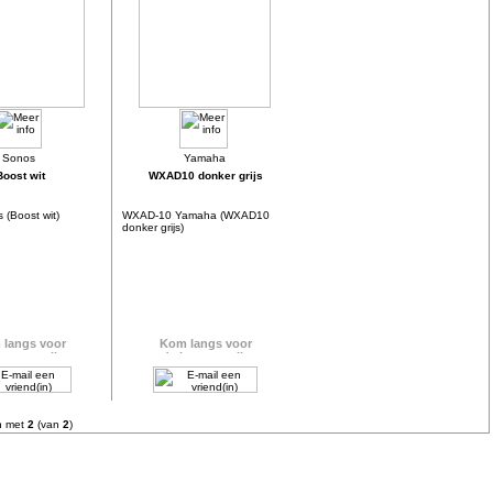
Boost wit
WXAD10 donker grijs
 (Boost wit)
WXAD-10 Yamaha (WXAD10
donker grijs)
n met
2
(van
2
)