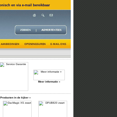
nisch en via e-mail bereikbaar
Meer informatie »
Producten in de kijker »