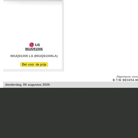
86UQ91006
86UQ91006 LG (86UQ91006LA)
Algemene voo
B.T.W. BE0454.9
donderdag, 06 augustus 2026