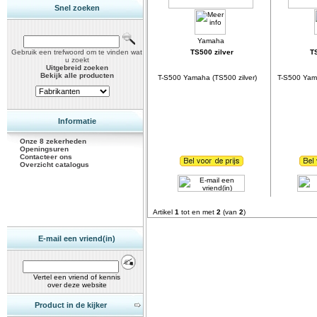
Snel zoeken
Gebruik een trefwoord om te vinden wat
TS500 zilver
T
u zoekt
Uitgebreid zoeken
Bekijk alle producten
T-S500 Yamaha (TS500 zilver)
T-S500 Yam
Informatie
Onze 8 zekerheden
Openingsuren
Contacteer ons
Overzicht catalogus
Artikel
1
tot en met
2
(van
2
)
E-mail een vriend(in)
Vertel een vriend of kennis
over deze website
Product in de kijker