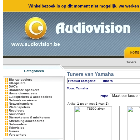
Winkelbezoek is op dit moment niet mogelijk, we werken m
Tuners
Categorieën
Tuners van Yamaha
Blu-ray-spelers
Product categorie:
Tuners
CD-spelers
DAC's
Toon: Yamaha
Draadloze speakers
Home cinema sets
Prijs:
Luidsprekers & accessoires
Netwerk receivers
Netwerkspelers
Artikel
1
tot en met
2
(van
2
)
Platenspelers
Receivers
Soundbars
Stereoketens & miniketens
Streaming accessoires
Subwoofers
Televisies
Tuners
Versterkers