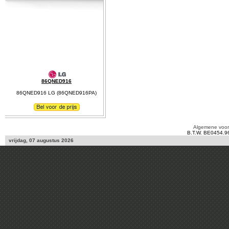
86QNED916
86QNED916 LG (86QNED916PA)
Algemene voo
B.T.W. BE0454.9
vrijdag, 07 augustus 2026