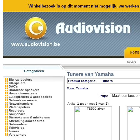
Winkelbezoek is op dit moment niet mogelijk, we werken m
Tuners
Categorieën
Tuners van Yamaha
Blu-ray-spelers
Product categorie:
Tuners
CD-spelers
DAC's
Toon: Yamaha
Draadloze speakers
Home cinema sets
Prijs:
Luidsprekers & accessoires
Netwerk receivers
Netwerkspelers
Artikel
1
tot en met
2
(van
2
)
Platenspelers
Receivers
Soundbars
Stereoketens & miniketens
Streaming accessoires
Subwoofers
Televisies
Tuners
Versterkers