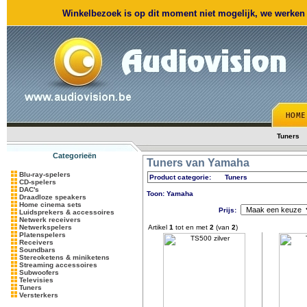
Winkelbezoek is op dit moment niet mogelijk, we werken m
Tuners
Categorieën
Tuners van Yamaha
Blu-ray-spelers
Product categorie:
Tuners
CD-spelers
DAC's
Toon: Yamaha
Draadloze speakers
Home cinema sets
Prijs:
Luidsprekers & accessoires
Netwerk receivers
Netwerkspelers
Artikel
1
tot en met
2
(van
2
)
Platenspelers
Receivers
Soundbars
Stereoketens & miniketens
Streaming accessoires
Subwoofers
Televisies
Tuners
Versterkers