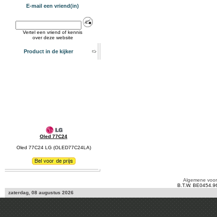
E-mail een vriend(in)
Vertel een vriend of kennis
over deze website
Product in de kijker
Oled 77C24
Oled 77C24 LG (OLED77C24LA)
Algemene voo
B.T.W. BE0454.9
zaterdag, 08 augustus 2026