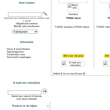
Snel zoeken
Gebruik een trefwoord om te vinden wat
TS500 zilver
T
u zoekt
Uitgebreid zoeken
Bekijk alle producten
T-S500 Yamaha (TS500 zilver)
T-S500 Yam
Informatie
Onze 8 zekerheden
Openingsuren
Contacteer ons
Overzicht catalogus
Artikel
1
tot en met
2
(van
2
)
E-mail een vriend(in)
Vertel een vriend of kennis
over deze website
Product in de kijker