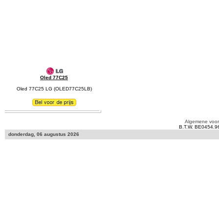
Oled 77C25
Oled 77C25 LG (OLED77C25LB)
Algemene voo
B.T.W. BE0454.9
donderdag, 06 augustus 2026