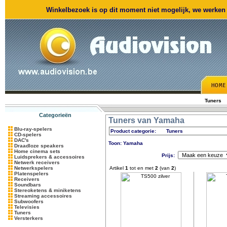
Winkelbezoek is op dit moment niet mogelijk, we werken m
Tuners
Categorieën
Tuners van Yamaha
Blu-ray-spelers
Product categorie:
Tuners
CD-spelers
DAC's
Toon: Yamaha
Draadloze speakers
Home cinema sets
Prijs:
Luidsprekers & accessoires
Netwerk receivers
Netwerkspelers
Artikel
1
tot en met
2
(van
2
)
Platenspelers
Receivers
Soundbars
Stereoketens & miniketens
Streaming accessoires
Subwoofers
Televisies
Tuners
Versterkers