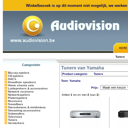
Winkelbezoek is op dit moment niet mogelijk, we werken m
Tuners
Categorieën
Tuners van Yamaha
Blu-ray-spelers
Product categorie:
Tuners
CD-spelers
DAC's
Toon: Yamaha
Draadloze speakers
Home cinema sets
Prijs:
Luidsprekers & accessoires
Netwerk receivers
Netwerkspelers
Artikel
1
tot en met
2
(van
2
)
Platenspelers
Receivers
Soundbars
Stereoketens & miniketens
Streaming accessoires
Subwoofers
Televisies
Tuners
Versterkers