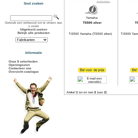
Snel zoeken
Gebruik een trefwoord om te vinden wat
TS500 zilver
T
u zoekt
Uitgebreid zoeken
Bekijk alle producten
T-S500 Yamaha (TS500 zilver)
T-S500 Yam
Informatie
Onze 8 zekerheden
Openingsuren
Contacteer ons
Overzicht catalogus
Artikel
1
tot en met
2
(van
2
)