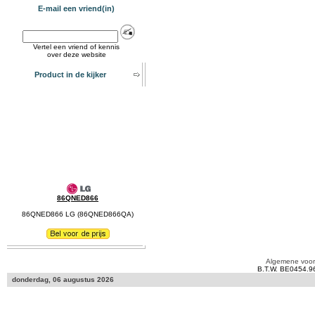
E-mail een vriend(in)
Vertel een vriend of kennis
over deze website
Product in de kijker
86QNED866
86QNED866 LG (86QNED866QA)
Algemene voo
B.T.W. BE0454.9
donderdag, 06 augustus 2026