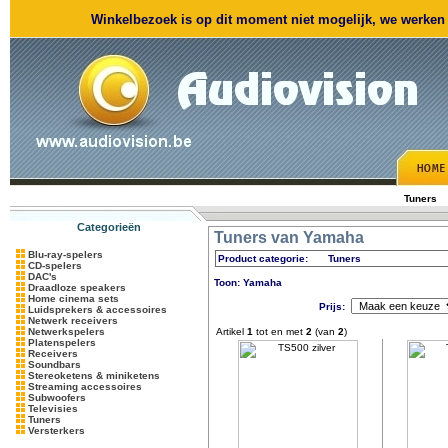
Winkelbezoek is op dit moment niet mogelijk, we werken m
Tuners
Categorieën
Tuners van Yamaha
Blu-ray-spelers
Product categorie:
Tuners
CD-spelers
DAC's
Toon: Yamaha
Draadloze speakers
Home cinema sets
Prijs:
Luidsprekers & accessoires
Netwerk receivers
Netwerkspelers
Artikel
1
tot en met
2
(van
2
)
Platenspelers
Receivers
Soundbars
Stereoketens & miniketens
Streaming accessoires
Subwoofers
Televisies
Tuners
Versterkers