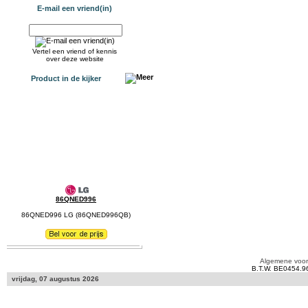
E-mail een vriend(in)
Vertel een vriend of kennis
over deze website
Product in de kijker
86QNED996
86QNED996 LG (86QNED996QB)
Algemene voo
B.T.W. BE0454.9
vrijdag, 07 augustus 2026