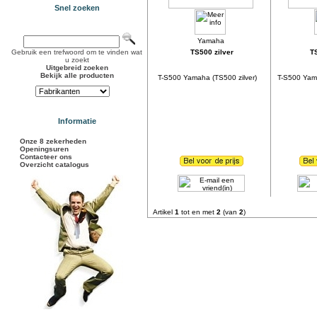
Snel zoeken
Gebruik een trefwoord om te vinden wat
TS500 zilver
T
u zoekt
Uitgebreid zoeken
Bekijk alle producten
T-S500 Yamaha (TS500 zilver)
T-S500 Yam
Informatie
Onze 8 zekerheden
Openingsuren
Contacteer ons
Overzicht catalogus
Artikel
1
tot en met
2
(van
2
)