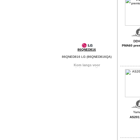
PMA60 prem
86QNED816
86QNED816 LG (86QNED816QA)
AS201 