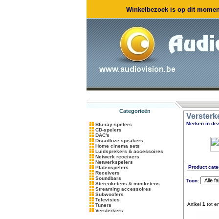
Winkelbezoek is op dit moment
Categorieën
Versterk
Merken in dez
Blu-ray-spelers
CD-spelers
DAC's
Draadloze speakers
Home cinema sets
Luidsprekers & accessoires
Netwerk receivers
Netwerkspelers
Product cate
Platenspelers
Receivers
Soundbars
Toon:
Stereoketens & miniketens
Streaming accessoires
Subwoofers
Televisies
Artikel
1
tot e
Tuners
Versterkers