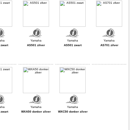
zwart
AS501 zilver
AS501 zwart
AS701 zilver
zwart
WXA50 donker zilver
WXC50 donker zilver