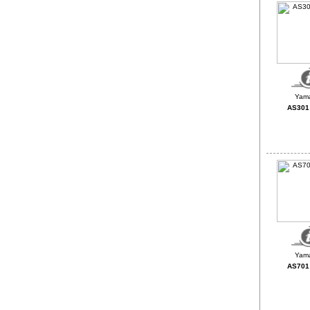
AS301 
AS701 