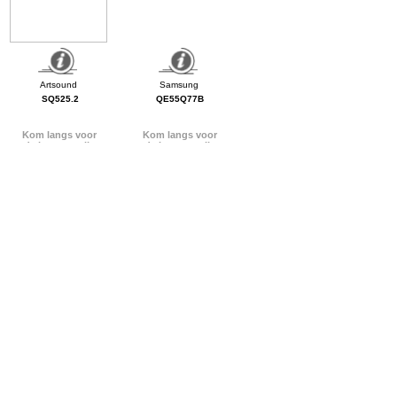
SQ525.2
QE55Q77B