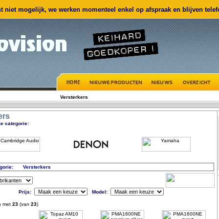
 niet mogelijk, we werken momenteel enkel op afspraak en blijven telefo
Versterkers
ers
e categorie:
gorie:
Versterkers
Prijs:
Model:
n met
23
(van
23
)