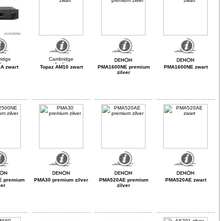
A zwart
Topaz AM10 zwart
PMA1600NE premium
PMA1600NE zwart
zilver
E premium
PMA30 premium zilver
PMA520AE premium
PMA520AE zwart
ver
zilver