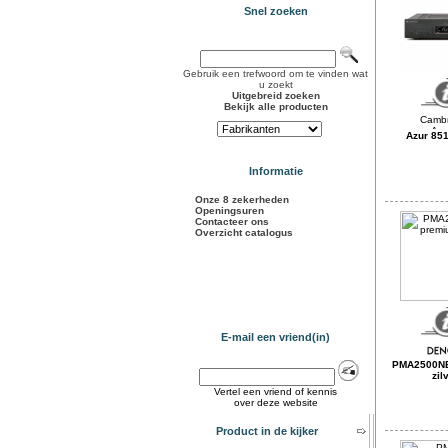
Snel zoeken
Gebruik een trefwoord om te vinden wat
u zoekt
Uitgebreid zoeken
Bekijk alle producten
Azur 851
Informatie
Onze 8 zekerheden
Openingsuren
Contacteer ons
Overzicht catalogus
E-mail een vriend(in)
PMA2500N
zil
Vertel een vriend of kennis
over deze website
Product in de kijker