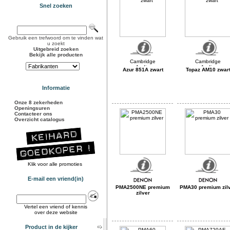
Snel zoeken
Gebruik een trefwoord om te vinden wat
u zoekt
Uitgebreid zoeken
Bekijk alle producten
Azur 851A zwart
Topaz AM10 zwar
Informatie
Onze 8 zekerheden
Openingsuren
Contacteer ons
Overzicht catalogus
Klik voor alle promoties
E-mail een vriend(in)
PMA2500NE premium
PMA30 premium zil
zilver
Vertel een vriend of kennis
over deze website
Product in de kijker