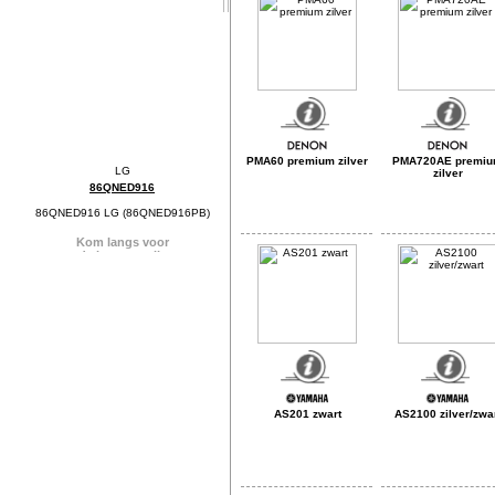
PMA60 premium zilver
PMA720AE premi
zilver
86QNED916
86QNED916 LG (86QNED916PB)
AS201 zwart
AS2100 zilver/zwa