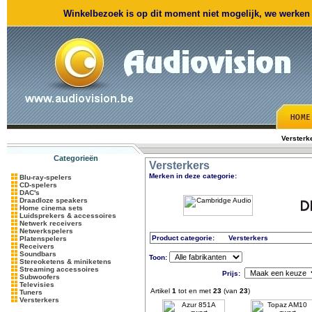
Winkelbezoek is op dit moment niet mogelijk, we werken m
Versterk
Categorieën
Versterkers
Merken in deze categorie:
Blu-ray-spelers
CD-spelers
DAC's
Draadloze speakers
Home cinema sets
Luidsprekers & accessoires
Netwerk receivers
Netwerkspelers
Product categorie:
Versterkers
Platenspelers
Receivers
Soundbars
Toon:
Stereoketens & miniketens
Streaming accessoires
Prijs:
Subwoofers
Televisies
Artikel
1
tot en met
23
(van
23
)
Tuners
Versterkers