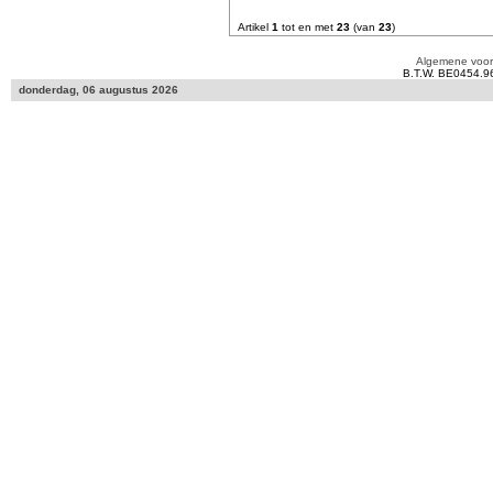
Artikel
1
tot en met
23
(van
23
)
Algemene voo
B.T.W. BE0454.9
donderdag, 06 augustus 2026