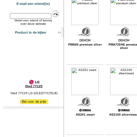
E-mail een vriend(in)
Vertel een vriend of kennis
over deze website
Product in de kijker
PMA60 premium zilver
PMA720AE premi
zilver
Oled 77C25
Oled 77C25 LG (OLED77C25LB)
AS201 zwart
AS2100 zilver/zwa