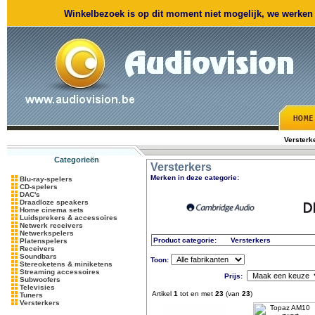
Winkelbezoek is op dit moment niet mogelijk, we werken m
Versterk
Categorieën
Versterkers
Merken in deze categorie:
Blu-ray-spelers
CD-spelers
DAC's
Draadloze speakers
Home cinema sets
Luidsprekers & accessoires
Netwerk receivers
Netwerkspelers
Product categorie:
Versterkers
Platenspelers
Receivers
Soundbars
Toon:
Stereoketens & miniketens
Streaming accessoires
Prijs:
Subwoofers
Televisies
Artikel
1
tot en met
23
(van
23
)
Tuners
Versterkers