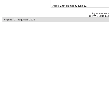
Artikel
1
tot en met
32
(van
32
)
Algemene voo
B.T.W. BE0454.9
vrijdag, 07 augustus 2026