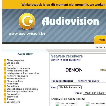
Winkelbezoek is op dit moment niet mogelijk, we werken m
Netwerk 
Categorieën
Netwerk receivers
Merken in deze categorie:
Blu-ray-spelers
CD-spelers
DAC's
Draadloze speakers
Home cinema sets
Luidsprekers & accessoires
Netwerk receivers
Netwerkspelers
Product categorie:
Netwerk receivers
Platenspelers
Receivers
Soundbars
Toon:
Stereoketens & miniketens
Streaming accessoires
Prijs:
Subwoofers
Televisies
Artikel
1
tot en met
32
(van
32
)
Tuners
Versterkers