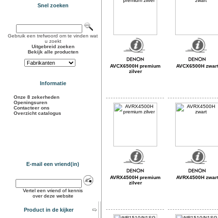
Snel zoeken
Gebruik een trefwoord om te vinden wat
u zoekt
Uitgebreid zoeken
Bekijk alle producten
AVCX6500H premium
AVCX6500H zwar
zilver
Informatie
Onze 8 zekerheden
Openingsuren
Contacteer ons
Overzicht catalogus
E-mail een vriend(in)
AVRX4500H premium
AVRX4500H zwar
zilver
Vertel een vriend of kennis
over deze website
Product in de kijker