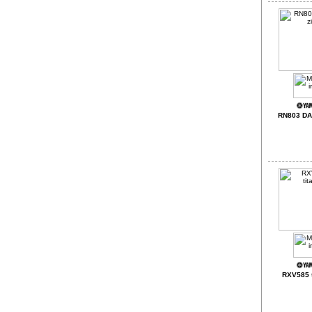
RN803 DAB
RXV585 t