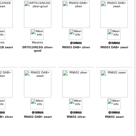
1B zwart
SR7013/N1SG zilver-
RN303 DAB+ zilver
RN303 DAB+ zwart
goud
+ zilver
RN402 DAB+ zwart
RN602 zilver
RN602 zwart