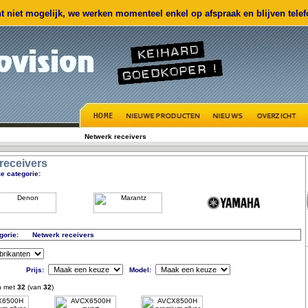
 niet mogelijk, we werken momenteel enkel op afspraak en blijven telefo
Netwerk receivers
receivers
e categorie:
gorie:
Netwerk receivers
Prijs:
Model:
n met
32
(van
32
)