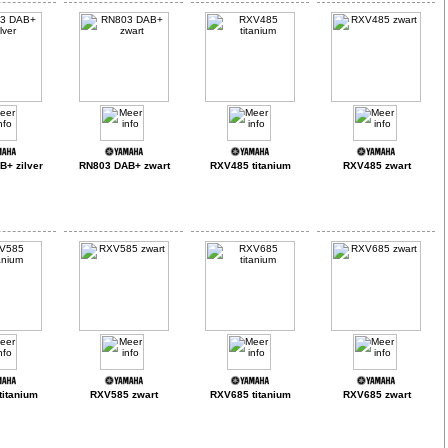
+ zilver
RN803 DAB+ zwart
RXV485 titanium
RXV485 zwart
itanium
RXV585 zwart
RXV685 titanium
RXV685 zwart