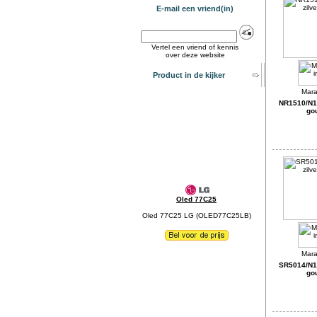
E-mail een vriend(in)
Vertel een vriend of kennis
over deze website
Product in de kijker
NR1510/N1S
go
Oled 77C25
Oled 77C25 LG (OLED77C25LB)
SR5014/N1S
go