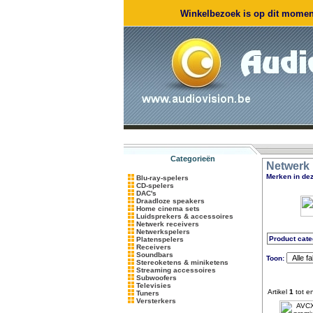
Winkelbezoek is op dit moment
Categorieën
Netwerk 
Merken in dez
Blu-ray-spelers
CD-spelers
DAC's
Draadloze speakers
Home cinema sets
Luidsprekers & accessoires
Netwerk receivers
Netwerkspelers
Product cate
Platenspelers
Receivers
Soundbars
Toon:
Stereoketens & miniketens
Streaming accessoires
Subwoofers
Televisies
Artikel
1
tot e
Tuners
Versterkers