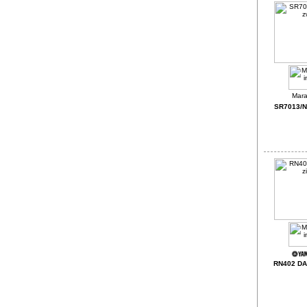
SR7013/N
RN402 DAB