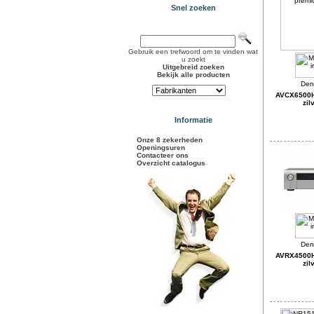
Snel zoeken
Gebruik een trefwoord om te vinden wat
u zoekt
Uitgebreid zoeken
Bekijk alle producten
AVCX6500
zil
Informatie
Onze 8 zekerheden
Openingsuren
Contacteer ons
Overzicht catalogus
AVRX4500
zil