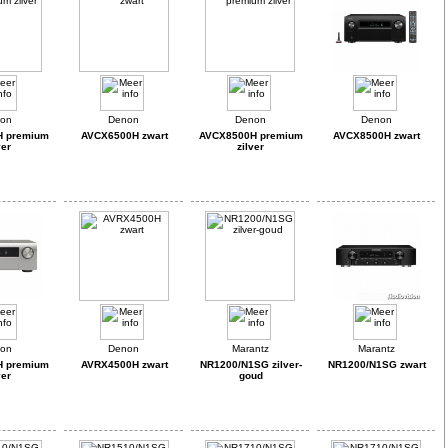
H premium
AVCX6500H zwart
AVCX8500H premium
AVCX8500H zwart
ver
zilver
H premium
AVRX4500H zwart
NR1200/N1SG zilver-
NR1200/N1SG zwart
ver
goud