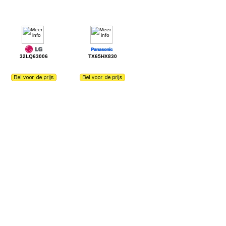
32LQ63006
TX65HX830