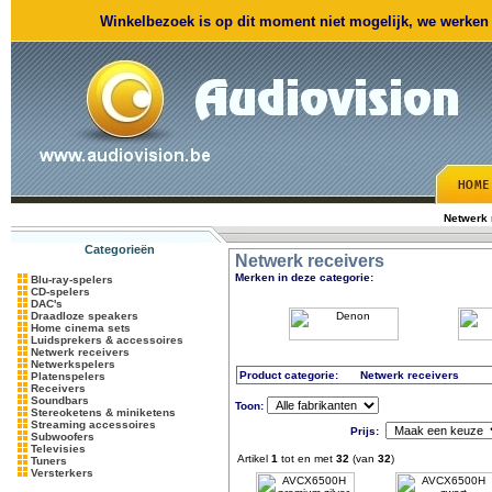
Winkelbezoek is op dit moment niet mogelijk, we werken m
Netwerk 
Categorieën
Netwerk receivers
Merken in deze categorie:
Blu-ray-spelers
CD-spelers
DAC's
Draadloze speakers
Home cinema sets
Luidsprekers & accessoires
Netwerk receivers
Netwerkspelers
Product categorie:
Netwerk receivers
Platenspelers
Receivers
Soundbars
Toon:
Stereoketens & miniketens
Streaming accessoires
Prijs:
Subwoofers
Televisies
Artikel
1
tot en met
32
(van
32
)
Tuners
Versterkers