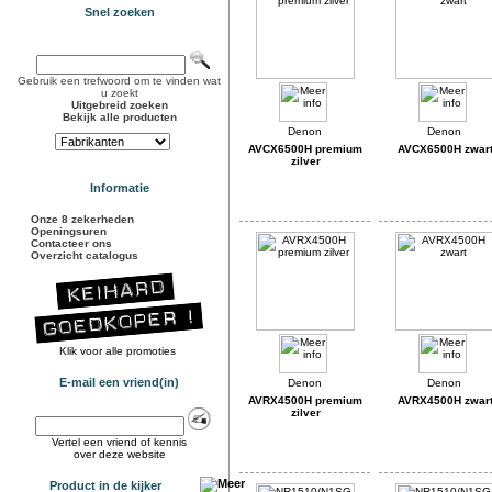
Snel zoeken
Gebruik een trefwoord om te vinden wat
u zoekt
Uitgebreid zoeken
Bekijk alle producten
AVCX6500H premium
AVCX6500H zwar
zilver
Informatie
Onze 8 zekerheden
Openingsuren
Contacteer ons
Overzicht catalogus
Klik voor alle promoties
E-mail een vriend(in)
AVRX4500H premium
AVRX4500H zwar
zilver
Vertel een vriend of kennis
over deze website
Product in de kijker