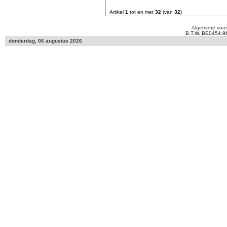
Artikel
1
tot en met
32
(van
32
)
Algemene voo
B.T.W. BE0454.9
donderdag, 06 augustus 2026