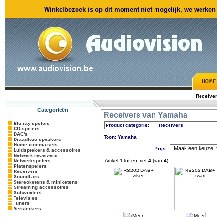
Winkelbezoek is op dit moment niet mogelijk, we werken m
Receive
Categorieën
Receivers van Yamaha
Blu-ray-spelers
Product categorie:
Receivers
CD-spelers
DAC's
Toon: Yamaha
Draadloze speakers
Home cinema sets
Prijs:
Luidsprekers & accessoires
Netwerk receivers
Netwerkspelers
Artikel
1
tot en met
4
(van
4
)
Platenspelers
Receivers
Soundbars
Stereoketens & miniketens
Streaming accessoires
Subwoofers
Televisies
Tuners
Versterkers