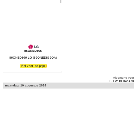
86QNED866
86QNED866 LG (86QNED866QA)
Algemene voo
B.T.W. BE0454.9
maandag, 10 augustus 2026