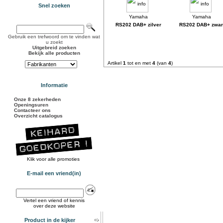
Snel zoeken
RS202 DAB+ zilver
RS202 DAB+ zwar
Gebruik een trefwoord om te vinden wat
u zoekt
Uitgebreid zoeken
Bekijk alle producten
Artikel
1
tot en met
4
(van
4
)
Informatie
Onze 8 zekerheden
Openingsuren
Contacteer ons
Overzicht catalogus
Klik voor alle promoties
E-mail een vriend(in)
Vertel een vriend of kennis
over deze website
Product in de kijker