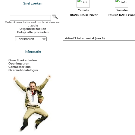
Snel zoeken
RS202 DAB+ zilver
RS202 DAB+ zwar
Gebruik een trefwoord om te vinden wat
u zoekt
Uitgebreid zoeken
Bekijk alle producten
Artikel
1
tot en met
4
(van
4
)
Informatie
Onze 8 zekerheden
Openingsuren
Contacteer ons
Overzicht catalogus