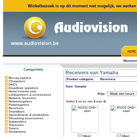
Winkelbezoek is op dit moment niet mogelijk, we werken m
Receive
Categorieën
Receivers van Yamaha
Blu-ray-spelers
Product categorie:
Receivers
CD-spelers
DAC's
Toon: Yamaha
Draadloze speakers
Home cinema sets
Prijs:
Luidsprekers & accessoires
Netwerk receivers
Netwerkspelers
Artikel
1
tot en met
4
(van
4
)
Platenspelers
Receivers
Soundbars
Stereoketens & miniketens
Streaming accessoires
Subwoofers
Televisies
Tuners
Versterkers