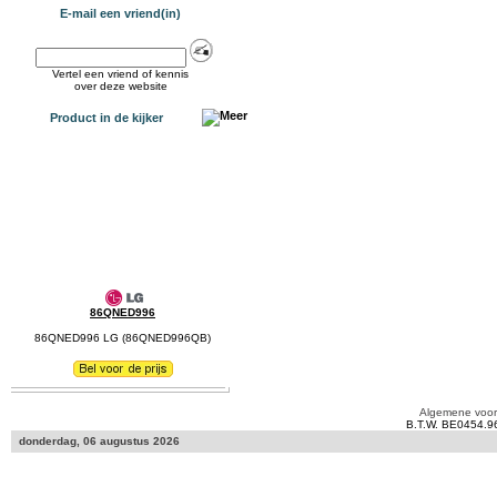
E-mail een vriend(in)
Vertel een vriend of kennis
over deze website
Product in de kijker
86QNED996
86QNED996 LG (86QNED996QB)
Algemene voo
B.T.W. BE0454.9
donderdag, 06 augustus 2026