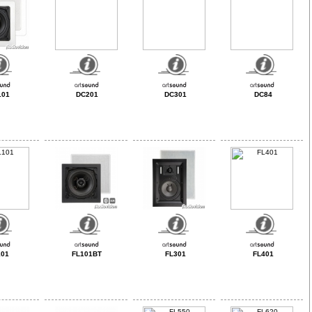
101
DC201
DC301
DC84
101
FL101BT
FL301
FL401