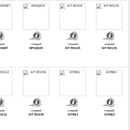
650BT
HPSQ525
KIT RO105
KIT RO135
RO212
KIT RO238
KITRE1
KITRE2