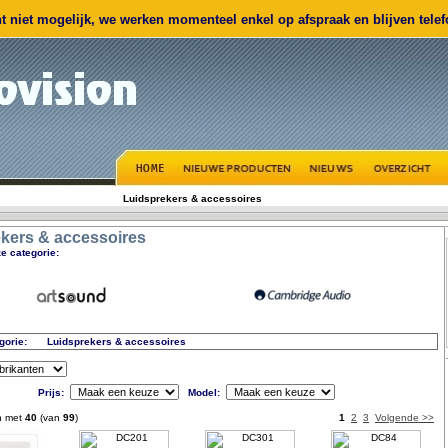
 niet mogelijk, we werken momenteel enkel op afspraak en blijven telefo
Luidsprekers & accessoires
kers & accessoires
e categorie:
gorie:
Luidsprekers & accessoires
Prijs:
Model:
n met
40
(van
99
)
1
2
3
Volgende >>