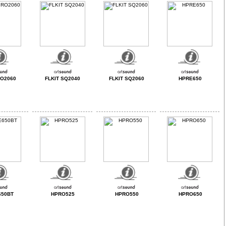
RO2060
FLKIT SQ2040
FLKIT SQ2060
HPRE650
650BT
HPRO525
HPRO550
HPRO650