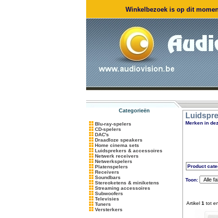
Winkelbezoek is op dit moment
Categorieën
Luidspre
Merken in dez
Blu-ray-spelers
CD-spelers
DAC's
Draadloze speakers
Home cinema sets
Luidsprekers & accessoires
Netwerk receivers
Netwerkspelers
Product cate
Platenspelers
Receivers
Soundbars
Toon:
Stereoketens & miniketens
Streaming accessoires
Subwoofers
Televisies
Artikel
1
tot e
Tuners
Versterkers