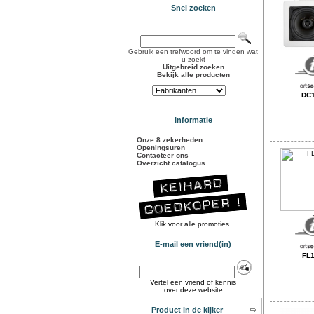
Snel zoeken
Gebruik een trefwoord om te vinden wat
u zoekt
Uitgebreid zoeken
Bekijk alle producten
DC
Informatie
Onze 8 zekerheden
Openingsuren
Contacteer ons
Overzicht catalogus
Klik voor alle promoties
E-mail een vriend(in)
FL
Vertel een vriend of kennis
over deze website
Product in de kijker