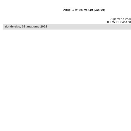
Artikel
1
tot en met
40
(van
99
)
Algemene voo
B.T.W. BE0454.9
donderdag, 06 augustus 2026