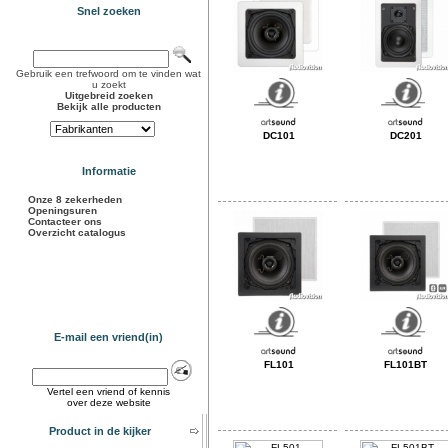
Snel zoeken
Gebruik een trefwoord om te vinden wat
u zoekt
Uitgebreid zoeken
Bekijk alle producten
DC101
DC201
Informatie
Onze 8 zekerheden
Openingsuren
Contacteer ons
Overzicht catalogus
E-mail een vriend(in)
FL101
FL101BT
Vertel een vriend of kennis
over deze website
Product in de kijker