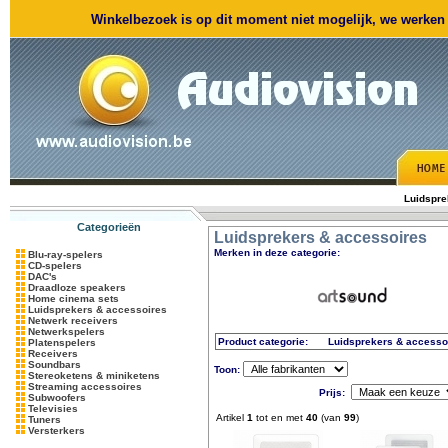
Winkelbezoek is op dit moment niet mogelijk, we werken m
Luidspre
Categorieën
Luidsprekers & accessoires
Merken in deze categorie:
Blu-ray-spelers
CD-spelers
DAC's
Draadloze speakers
Home cinema sets
Luidsprekers & accessoires
Netwerk receivers
Netwerkspelers
Product categorie:
Luidsprekers & accesso
Platenspelers
Receivers
Soundbars
Toon:
Stereoketens & miniketens
Streaming accessoires
Prijs:
Subwoofers
Televisies
Artikel
1
tot en met
40
(van
99
)
Tuners
Versterkers