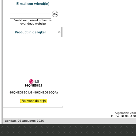
E-mail een vriend(in)
Vertel een vriend of kennis
over deze website
Product in de kijker
86QNED816
86QNED816 LG (86QNED816QA)
Algemene voo
B.T.W. BE0454.9
zondag, 09 augustus 2026