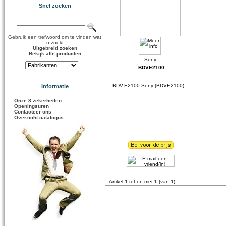
Snel zoeken
Gebruik een trefwoord om te vinden wat
u zoekt
Uitgebreid zoeken
Bekijk alle producten
BDVE2100
BDV-E2100 Sony (BDVE2100)
Informatie
Onze 8 zekerheden
Openingsuren
Contacteer ons
Overzicht catalogus
Artikel
1
tot en met
1
(van
1
)