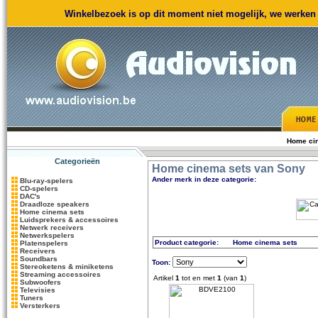
Winkelbezoek is op dit moment niet mogelijk, we werken m
Home ci
Categorieën
Home cinema sets van Sony
Ander merk in deze categorie:
Blu-ray-spelers
CD-spelers
DAC's
Draadloze speakers
Home cinema sets
Luidsprekers & accessoires
Netwerk receivers
Netwerkspelers
Product categorie:
Home cinema sets
Platenspelers
Receivers
Soundbars
Toon:
Stereoketens & miniketens
Streaming accessoires
Artikel
1
tot en met
1
(van
1
)
Subwoofers
Televisies
Tuners
Versterkers