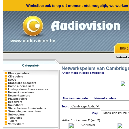
Winkelbezoek is op dit moment niet mogelijk, we werken m
Netwerks
Categorieën
Netwerkspelers van Cambridg
Ander merk in deze categorie:
Blu-ray-spelers
CD-spelers
DAC's
Draadloze speakers
Home cinema sets
Luidsprekers & accessoires
Netwerk receivers
Netwerkspelers
Product categorie:
Netwerkspelers
Platenspelers
Receivers
Soundbars
Toon:
Stereoketens & miniketens
Streaming accessoires
Prijs:
Subwoofers
Televisies
Artikel
1
tot en met
2
(van
2
)
Tuners
Versterkers