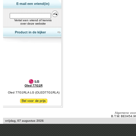
E-mail een vriend(in)
Vertel een vriend of kennis
over deze website
Product in de kijker
Oled 77G1R
Oled 77G1RLA LG (OLED77G1RLA)
Algemene voo
B.T.W. BE0454.9
vrijdag, 07 augustus 2026