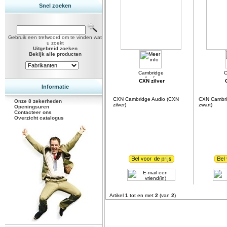
Snel zoeken
Gebruik een trefwoord om te vinden wat
u zoekt
Uitgebreid zoeken
Bekijk alle producten
CXN zilver
Informatie
CXN Cambridge Audio (CXN
CXN Cambri
Onze 8 zekerheden
zilver)
zwart)
Openingsuren
Contacteer ons
Overzicht catalogus
Artikel
1
tot en met
2
(van
2
)