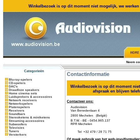
Winkelbezoek is op dit moment niet mogelijk, we werken m
Neem con
Categorieën
Contactinformatie
Blu-ray-spelers
CD-spelers
Winkelbezoek is op dit moment nie
DAC's
Draadloze speakers
afspraak en blijven tele
Home cinema sets
Luidsprekers & accessoires
Netwerk receivers
Contacteer ons:
Netwerkspelers
Platenspelers
Audiovision
Receivers
Van Benedenlaan 4
Soundbars
2800 Mechelen (België)
Stereoketens & miniketens
B.T.W. - BE - 0454.965.137
Streaming accessoires
RPR Mechelen
Subwoofers
Televisies
Tuners
Tel
+32 479 / 28 71 75
Versterkers
Of maak gebruik van het web-invulformulier