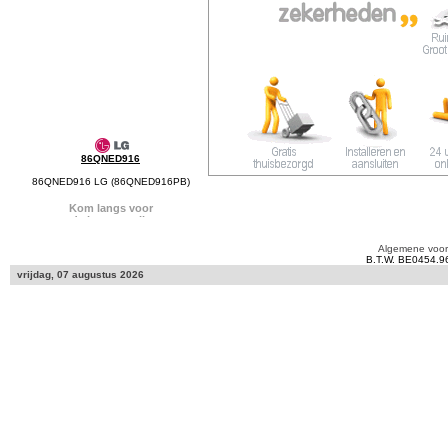
86QNED916
86QNED916 LG (86QNED916PB)
Algemene voo
B.T.W. BE0454.9
vrijdag, 07 augustus 2026