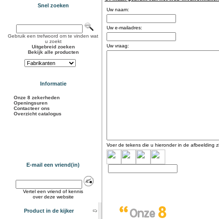
Snel zoeken
Uw naam:
Uw e-mailadres:
Gebruik een trefwoord om te vinden wat
u zoekt
Uw vraag:
Uitgebreid zoeken
Bekijk alle producten
Informatie
Onze 8 zekerheden
Openingsuren
Contacteer ons
Overzicht catalogus
Voer de tekens die u hieronder in de afbeelding zi
E-mail een vriend(in)
Vertel een vriend of kennis
over deze website
Product in de kijker