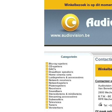
Winkelbezoek is op dit moment
Categorieën
Contacti
Blu-ray-spelers
CD-spelers
Winkelbe
DAC's
Draadloze speakers
Home cinema sets
Luidsprekers & accessoires
Netwerk receivers
Contacteer 
Netwerkspelers
Platenspelers
Audiovision
Receivers
Van Benede
Soundbars
2800 Mechel
Stereoketens & miniketens
B.T.W. - BE 
Streaming accessoires
RPR Meche
Subwoofers
Televisies
Tuners
Tel
+3
Versterkers
Of maak gebr