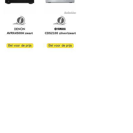
AVRX4500H zwart
CDS2100 zilver/zwart