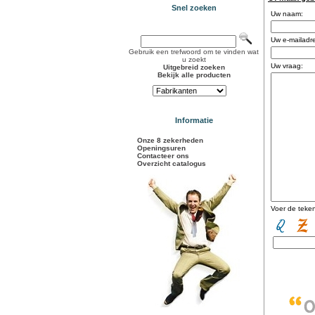
Snel zoeken
Uw naam:
Uw e-mailadr
Gebruik een trefwoord om te vinden wat
u zoekt
Uw vraag:
Uitgebreid zoeken
Bekijk alle producten
Informatie
Onze 8 zekerheden
Openingsuren
Contacteer ons
Overzicht catalogus
Voer de teken