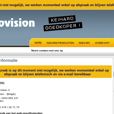
 niet mogelijk, we werken momenteel enkel op afspraak en blijven telefo
Neem contact met ons op
nformatie
zoek is op dit moment niet mogelijk, we werken momenteel enkel op
afspraak en blijven telefonisch en via e-mail bereikbaar
ons:
nlaan 4
en (België)
- 0454.965.137
len
2 479 / 28 71 75
uik van het web-invulformulier: