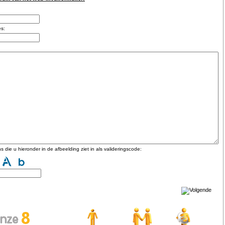
es:
s die u hieronder in de afbeelding ziet in als valideringscode: