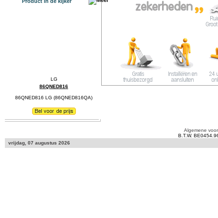
Product in de kijker
86QNED816
86QNED816 LG (86QNED816QA)
Algemene voo
B.T.W. BE0454.9
vrijdag, 07 augustus 2026