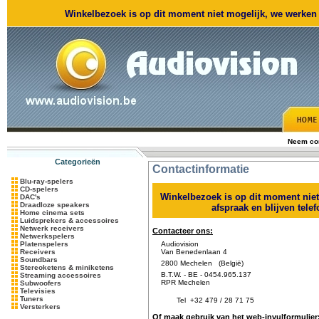
Winkelbezoek is op dit moment niet mogelijk, we werken m
Neem con
Categorieën
Contactinformatie
Blu-ray-spelers
CD-spelers
Winkelbezoek is op dit moment nie
DAC's
Draadloze speakers
afspraak en blijven tele
Home cinema sets
Luidsprekers & accessoires
Netwerk receivers
Contacteer ons:
Netwerkspelers
Platenspelers
Audiovision
Receivers
Van Benedenlaan 4
Soundbars
2800 Mechelen (België)
Stereoketens & miniketens
B.T.W. - BE - 0454.965.137
Streaming accessoires
RPR Mechelen
Subwoofers
Televisies
Tuners
Tel
+32 479 / 28 71 75
Versterkers
Of maak gebruik van het web-invulformulier