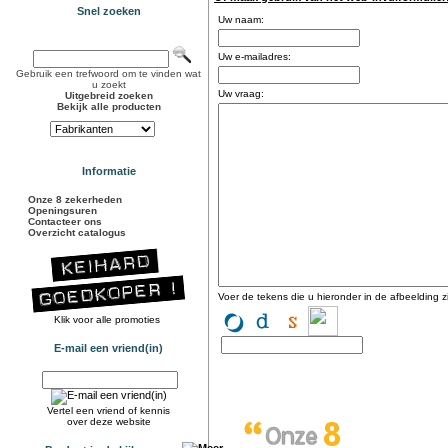
Snel zoeken
Uw naam:
Uw e-mailadres:
Gebruik een trefwoord om te vinden wat
u zoekt
Uw vraag:
Uitgebreid zoeken
Bekijk alle producten
Informatie
Onze 8 zekerheden
Openingsuren
Contacteer ons
Overzicht catalogus
Voer de tekens die u hieronder in de afbeelding zi
Klik voor alle promoties
E-mail een vriend(in)
Vertel een vriend of kennis
over deze website