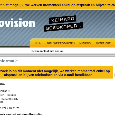
 niet mogelijk, we werken momenteel enkel op afspraak en blijven telefo
Neem contact met ons op
nformatie
zoek is op dit moment niet mogelijk, we werken momenteel enkel op
afspraak en blijven telefonisch en via e-mail bereikbaar
ons:
nlaan 4
en (België)
- 0454.965.137
len
2 479 / 28 71 75
uik van het web-invulformulier: