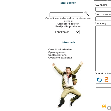
Snel zoeken
Uw naam:
Uw e-mailadr
Gebruik een trefwoord om te vinden wat
u zoekt
Uw vraag:
Uitgebreid zoeken
Bekijk alle producten
Informatie
Onze 8 zekerheden
Openingsuren
Contacteer ons
Overzicht catalogus
Voer de teken