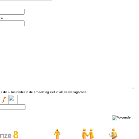
es:
s die u hieronder in de afbeelding ziet in als valideringscode: