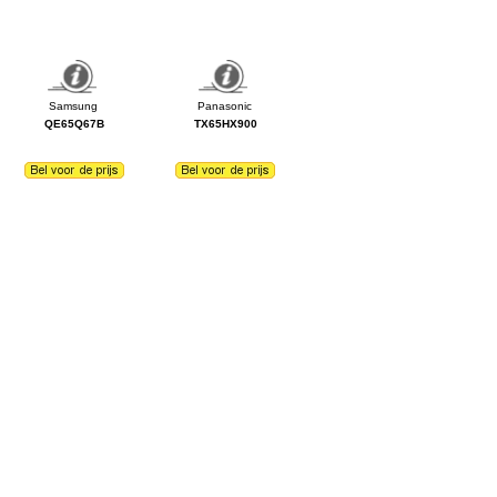
QE65Q67B
TX65HX900