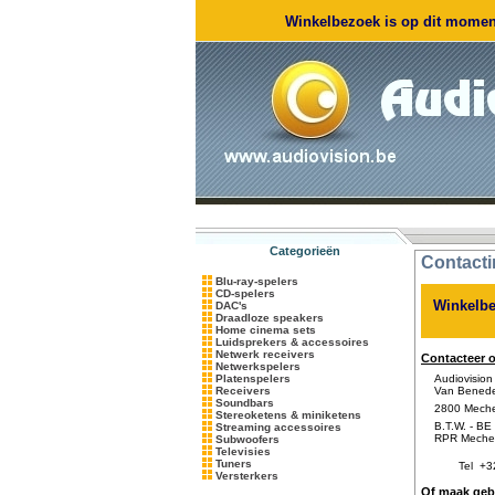
Winkelbezoek is op dit moment
Categorieën
Contacti
Blu-ray-spelers
CD-spelers
Winkelbe
DAC's
Draadloze speakers
Home cinema sets
Luidsprekers & accessoires
Netwerk receivers
Contacteer 
Netwerkspelers
Platenspelers
Audiovision
Receivers
Van Benede
Soundbars
2800 Mechel
Stereoketens & miniketens
B.T.W. - BE 
Streaming accessoires
RPR Meche
Subwoofers
Televisies
Tuners
Tel
+3
Versterkers
Of maak gebr