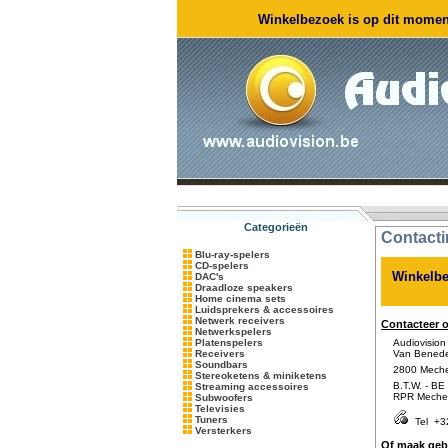
Winkelbezoek is op dit moment
Categorieën
Contacti
Blu-ray-spelers
CD-spelers
Winkelbe
DAC's
Draadloze speakers
Home cinema sets
Luidsprekers & accessoires
Netwerk receivers
Contacteer 
Netwerkspelers
Platenspelers
Audiovision
Receivers
Van Benede
Soundbars
2800 Mechel
Stereoketens & miniketens
B.T.W. - BE 
Streaming accessoires
RPR Meche
Subwoofers
Televisies
Tuners
Tel
+3
Versterkers
Of maak gebr