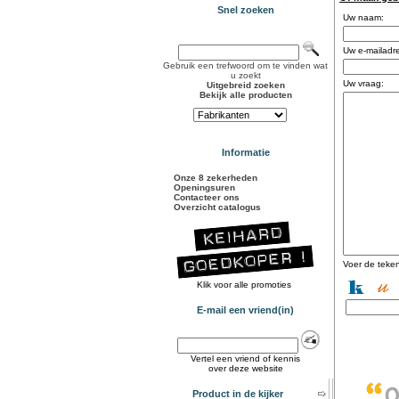
Snel zoeken
Uw naam:
Uw e-mailadr
Gebruik een trefwoord om te vinden wat
u zoekt
Uw vraag:
Uitgebreid zoeken
Bekijk alle producten
Informatie
Onze 8 zekerheden
Openingsuren
Contacteer ons
Overzicht catalogus
Voer de teken
Klik voor alle promoties
E-mail een vriend(in)
Vertel een vriend of kennis
over deze website
Product in de kijker