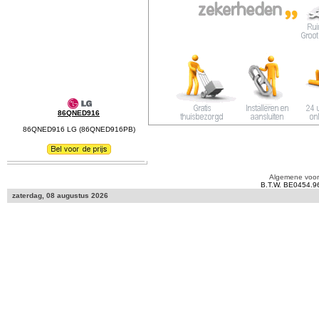
86QNED916
86QNED916 LG (86QNED916PB)
Algemene voo
B.T.W. BE0454.9
zaterdag, 08 augustus 2026