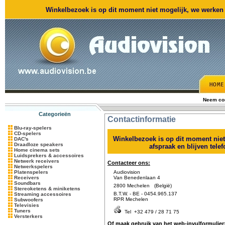
Winkelbezoek is op dit moment niet mogelijk, we werken m
Neem con
Categorieën
Contactinformatie
Blu-ray-spelers
CD-spelers
Winkelbezoek is op dit moment nie
DAC's
Draadloze speakers
afspraak en blijven tele
Home cinema sets
Luidsprekers & accessoires
Netwerk receivers
Contacteer ons:
Netwerkspelers
Platenspelers
Audiovision
Receivers
Van Benedenlaan 4
Soundbars
2800 Mechelen (België)
Stereoketens & miniketens
B.T.W. - BE - 0454.965.137
Streaming accessoires
RPR Mechelen
Subwoofers
Televisies
Tuners
Tel
+32 479 / 28 71 75
Versterkers
Of maak gebruik van het web-invulformulier