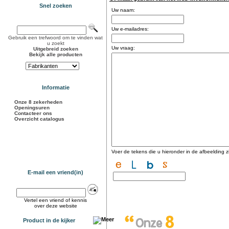
Snel zoeken
Uw naam:
Uw e-mailadres:
Gebruik een trefwoord om te vinden wat
u zoekt
Uw vraag:
Uitgebreid zoeken
Bekijk alle producten
Informatie
Onze 8 zekerheden
Openingsuren
Contacteer ons
Overzicht catalogus
Voer de tekens die u hieronder in de afbeelding zi
E-mail een vriend(in)
Vertel een vriend of kennis
over deze website
Product in de kijker